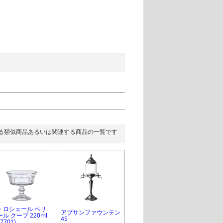
る類似商品あるいは関連する商品の一覧です
・ロシェール ペリ
アブサンファウンテン
ル クープ 220ml
4S
27701)