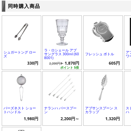
同時購入商品
ラ・ロシェール アブ
シュガートング ロー
ア
サングラス 300ml (60
フレッシュ ボトル
ズ
ワ
8001)
330円
1,870円
605円
2,200円▶
ポイント 5倍
バーズネスト ショー
ナランハ バースプー
アブサンスプーン ス
ス
トハンドル
ン
カラップ
ハ
1,980円
2,200円～
1,320円