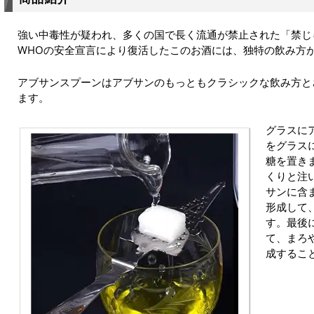
強い中毒性が疑われ、多くの国で長く流通が禁止された「禁じら
WHOの安全宣言により復活したこのお酒には、独特の飲み方
アブサンスプーンはアブサンのもっともクラシックな飲み方と
ます。
グラスに
をグラス
糖を置き
くりと注
サンに含
形成して
す。最後
て、まろ
成するこ