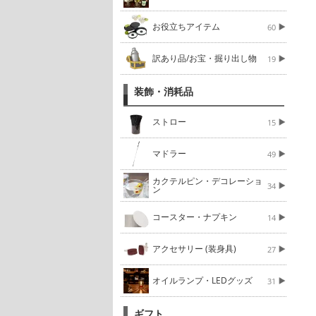
お役立ちアイテム
60
訳あり品/お宝・掘り出し物
19
装飾・消耗品
ストロー
15
マドラー
49
カクテルピン・デコレーショ
34
ン
コースター・ナプキン
14
アクセサリー (装身具)
27
オイルランプ・LEDグッズ
31
ギフト