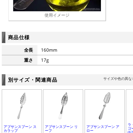
使用イメージ
商品仕様
全長
160mm
重さ
17g
サイズや色の異な
別サイズ・関連商品
ラ
アブサンスプーン ス
アブサンスプーン リ
アブサンスプーン ア
ゴー
カラップ
ーフ
ロー
(6