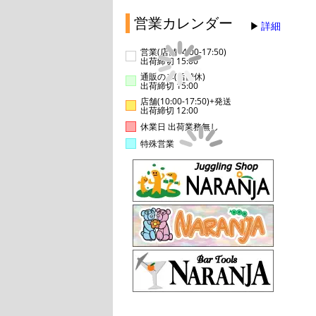
営業カレンダー
詳細
営業(店舗14:00-17:50)
出荷締切 15:00
通販のみ(店舗休)
出荷締切 15:00
店舗(10:00-17:50)+発送
出荷締切 12:00
休業日 出荷業務無し
特殊営業