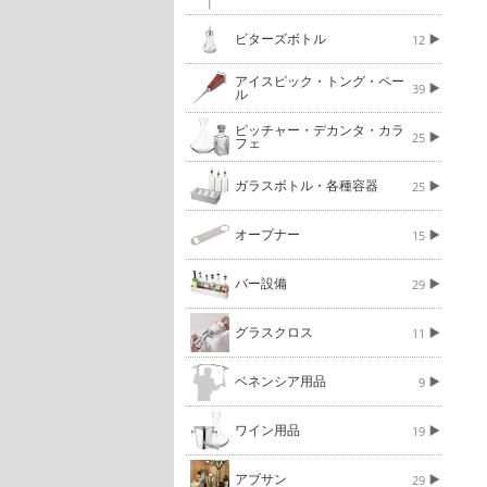
ビターズボトル
12
アイスピック・トング・ペー
39
ル
ピッチャー・デカンタ・カラ
25
フェ
ガラスボトル・各種容器
25
オープナー
15
バー設備
29
グラスクロス
11
ベネンシア用品
9
ワイン用品
19
アブサン
29