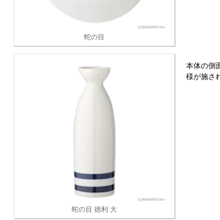
蛇の目
本体の側
様が施さ
蛇の目 徳利 大