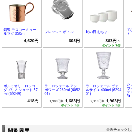
銅製 モスコーミュー
て
フレッシュ ボトル
蛇の目 おちょこ
ルマグ 350ml
ト
4,620円
605円
363円～
ポイント 7倍
シ
ボルミオリ・ロッコ
ラ・ロシェール アン
ラ・ロシェール ヴェ
ヴ
ダブリノ ショット 57
ポワーズ 260ml (6052
ルサイユ 400ml (6294
テン
ml (69249)
01)
01)
5)
418円
1,683円
1,963円
1,980円▶
2,310円▶
ポイント 5倍
ポイント 5倍
最近チェックし
閲覧履歴