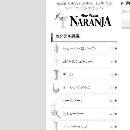
通
日本最大級のカクテル用品専門店
バー・ツール ナランハ
カクテル調製
シェーカー (3ピース)
71
2ピースシェーカー
31
ティン
22
ミキシンググラス
29
バースプーン
63
ストレーナー
49
メジャーカップ
57