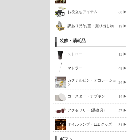
お役立ちアイテム
60
訳あり品/お宝・掘り出し物
19
装飾・消耗品
ストロー
15
マドラー
49
カクテルピン・デコレーショ
34
ン
コースター・ナプキン
14
アクセサリー (装身具)
27
オイルランプ・LEDグッズ
31
ギフト