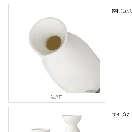
徳利には
注ぎ口
サイズは1