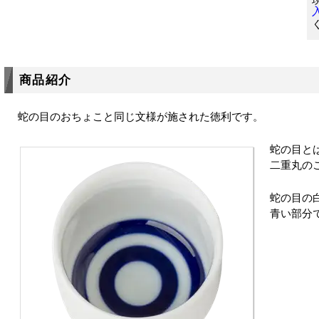
商品紹介
蛇の目のおちょこと同じ文様が施された徳利です。
蛇の目と
二重丸の
蛇の目の
青い部分