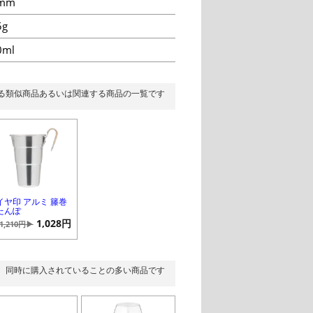
mm
5g
0ml
る類似商品あるいは関連する商品の一覧です
イヤ印 アルミ 籐巻
たんぽ
1,028円
1,210円▶
同時に購入されていることの多い商品です