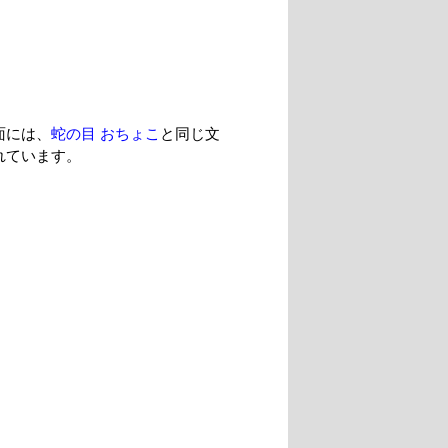
面には、
蛇の目 おちょこ
と同じ文
れています。