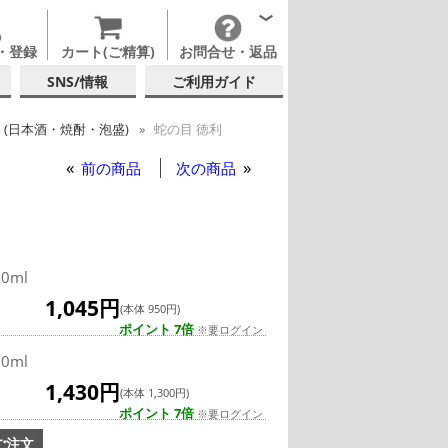
・登録
カート(ご精算)
お問合せ・返品
SNS/情報
ご利用ガイド
 (日本酒・焼酎・泡盛)
蛇の目 徳利
前の商品
次の商品
60ml
1,045円
(本体 950円)
ポイント 7倍
※要ログイン
50ml
1,430円
(本体 1,300円)
ポイント 7倍
※要ログイン
ご注文