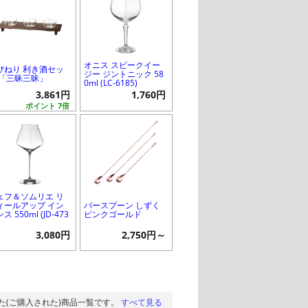
オニス スピークイー
びねり 利き酒セッ
ジー ジントニック 58
 「三昧三昧」
0ml (LC-6185)
3,861円
1,760円
ポイント 7倍
ェフ＆ソムリエ リ
ィールアップ イン
バースプーン しずく
ス 550ml (JD-473
ピンクゴールド
3,080円
2,750円～
た(ご購入された)商品一覧です。
すべて見る