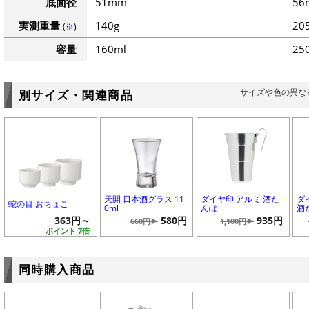
底面径
51mm
56
実測重量
140g
20
(
※
)
容量
160ml
25
サイズや色の異な
別サイズ・関連商品
天開 日本酒グラス 11
ダイヤ印 アルミ 酒た
ダ
蛇の目 おちょこ
0ml
んぽ
酒
363円～
580円
935円
660円▶
1,100円▶
ポイント 7倍
同時購入商品