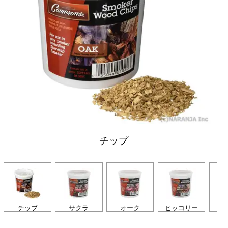
チップ
チップ
サクラ
オーク
ヒッコリー
ア