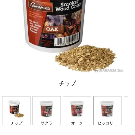
チップ
チップ
サクラ
オーク
ヒッコリー
ア