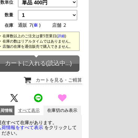
数単位
数量
通販
7(
※
)
店舗
2
在庫
在庫数以上のご注文は要5営業日(
詳細
)
在庫の数はリアルタイムではありません。
店舗の在庫を通信販売で購入できません。
カートに入れる
(読込中...)
カートを見る
・ご精算
入荷情報
すべて表示
在庫切のみ表示
現在すべて在庫があります。
をクリックして
入荷情報をすべて表示
ください。