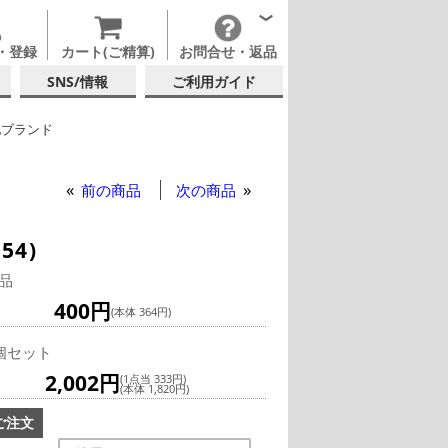
・登録
カート(ご精算)
お問合せ・返品
SNS/情報
ご利用ガイド
他ブランド
ョットグラス
前の商品
次の商品
54)
品
400円
(本体 364円)
個セット
2,002円
(1点当 333円)
(本体 1,820円)
ご注文