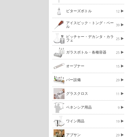
ビターズボトル
12
アイスピック・トング・ペー
39
ル
ピッチャー・デカンタ・カラ
25
フェ
ガラスボトル・各種容器
25
オープナー
15
バー設備
29
グラスクロス
11
ベネンシア用品
9
ワイン用品
19
アブサン
29