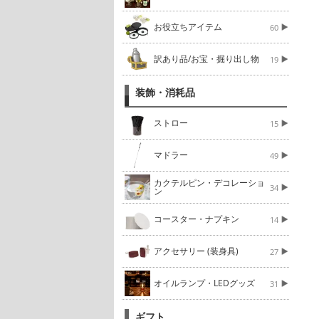
お役立ちアイテム
60
訳あり品/お宝・掘り出し物
19
装飾・消耗品
ストロー
15
マドラー
49
カクテルピン・デコレーショ
34
ン
コースター・ナプキン
14
アクセサリー (装身具)
27
オイルランプ・LEDグッズ
31
ギフト