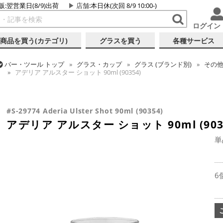
販:翌営業日(8/9)出荷
店舗
:本日休(次回 8/9 10:00-)
ログイン
商品を買う(カテゴリ)
グラスを買う
各種サービス
バー・ツール
トップ
グラス・カップ
グラス (ブランド別)
その
アデリア アルスター ショット 90ml (90354)
バー・ツール
トップ
グラス・カップ
グラス (用途・形状別)
シ
アデリア アルスター ショット 90ml (90354)
#S-29774 Aderia Ulster Shot 90ml (90354)
アデリア アルスター ショット 90ml (903
単
6