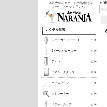
通
日本最大級のカクテル用品専門店
バー・ツール ナランハ
カクテル調製
シェーカー (3ピース)
71
2ピースシェーカー
31
ティン
22
ミキシンググラス
29
バースプーン
63
ストレーナー
49
メジャーカップ
57