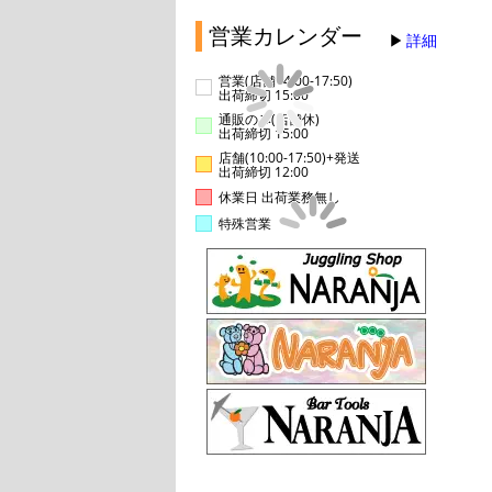
営業カレンダー
詳細
営業(店舗14:00-17:50)
出荷締切 15:00
通販のみ(店舗休)
出荷締切 15:00
店舗(10:00-17:50)+発送
出荷締切 12:00
休業日 出荷業務無し
特殊営業