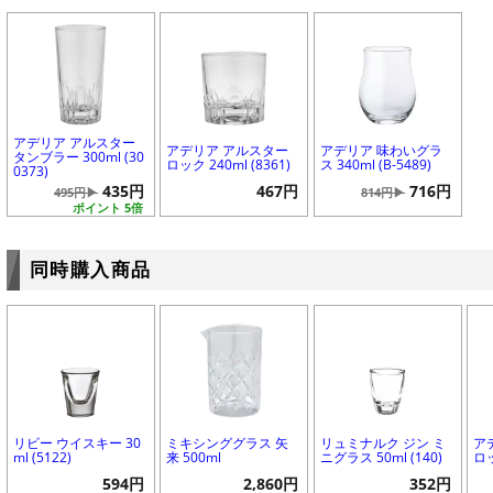
アデリア アルスター
アデリア アルスター
アデリア 味わいグラ
タンブラー 300ml (30
ロック 240ml (8361)
ス 340ml (B-5489)
0373)
435円
467円
716円
495円▶
814円▶
ポイント 5倍
同時購入商品
リビー ウイスキー 30
ミキシンググラス 矢
リュミナルク ジン ミ
ア
ml (5122)
来 500ml
ニグラス 50ml (140)
ロッ
594円
2,860円
352円