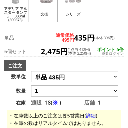
アデリア アル
スター タンブ
文様
シリーズ
ラー 300ml
(300373)
通常価格
435円
単品
(本体 396円)
495円
2,475円
ポイント 5倍
(1点当 412円)
6個セット
(本体 2,250円)
※要ログイン
ご注文
数単位
数量
通販
18(
※
)
店舗
1
在庫
在庫数以上のご注文は要5営業日(
詳細
)
在庫の数はリアルタイムではありません。