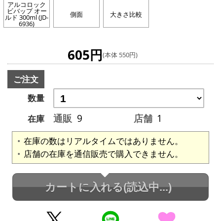
アルコロック
ビバップ オー
側面
大きさ比較
ルド 300ml (JD-
6936)
605円
(本体 550円)
ご注文
数量
通販
9
店舗
1
在庫
在庫の数はリアルタイムではありません。
店舗の在庫を通信販売で購入できません。
カートに入れる
(読込中...)