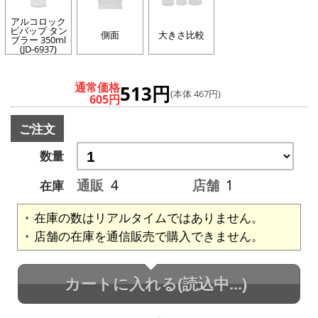
アルコロック
ビバップ タン
側面
大きさ比較
ブラー 350ml
(JD-6937)
通常価格
513円
(本体 467円)
605円
ご注文
数量
通販
4
店舗
1
在庫
在庫の数はリアルタイムではありません。
店舗の在庫を通信販売で購入できません。
カートに入れる
(読込中...)