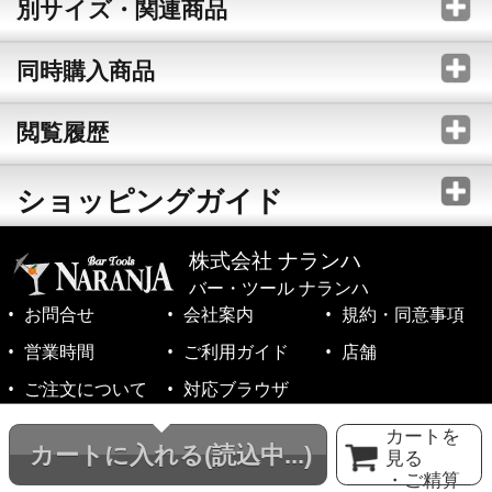
別サイズ・関連商品
同時購入商品
閲覧履歴
ショッピングガイド
株式会社 ナランハ
バー・ツール ナランハ
お問合せ
会社案内
規約・同意事項
営業時間
ご利用ガイド
店舗
ご注文について
対応ブラウザ
©1999-2026 NARANJA Inc. All Rights Reserved.
カートを
カートに入れる
(読込中...)
見る
・ご精算