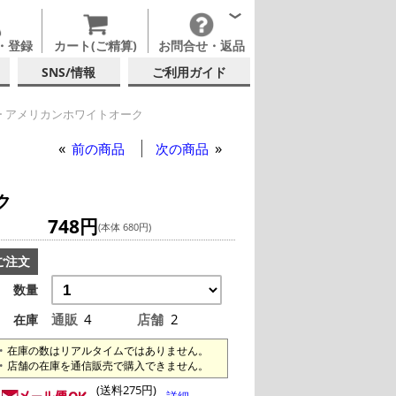
・登録
カート(ご精算)
お問合せ・返品
SNS/情報
ご利用ガイド
 アメリカンホワイトオーク
前の商品
次の商品
ク
748円
(本体 680円)
ご注文
数量
通販
4
店舗
2
在庫
在庫の数はリアルタイムではありません。
店舗の在庫を通信販売で購入できません。
(送料275円)