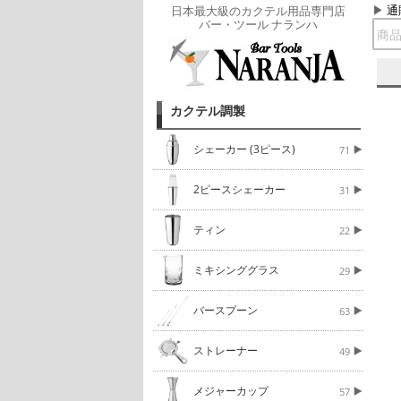
通
日本最大級のカクテル用品専門店
バー・ツール ナランハ
カクテル調製
シェーカー (3ピース)
71
2ピースシェーカー
31
ティン
22
ミキシンググラス
29
バースプーン
63
ストレーナー
49
メジャーカップ
57