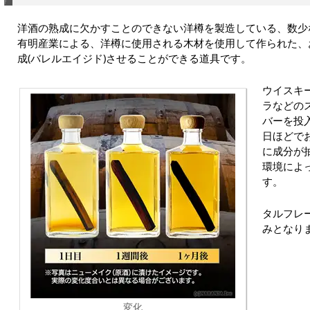
洋酒の熟成に欠かすことのできない洋樽を製造している、数少
有明産業による、洋樽に使用される木材を使用して作られた、
成(バレルエイジド)させることができる道具です。
ウイスキ
ラなどの
バーを投
日ほどで
に成分が
環境によ
す。
タルフレ
みとなり
変化