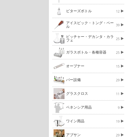
ビターズボトル
12
アイスピック・トング・ペー
39
ル
ピッチャー・デカンタ・カラ
25
フェ
ガラスボトル・各種容器
25
オープナー
15
バー設備
29
グラスクロス
11
ベネンシア用品
9
ワイン用品
19
アブサン
29