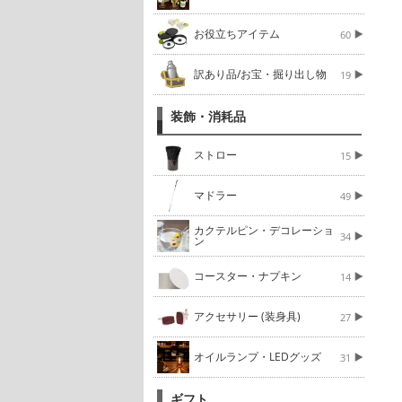
お役立ちアイテム
60
訳あり品/お宝・掘り出し物
19
装飾・消耗品
ストロー
15
マドラー
49
カクテルピン・デコレーショ
34
ン
コースター・ナプキン
14
アクセサリー (装身具)
27
オイルランプ・LEDグッズ
31
ギフト