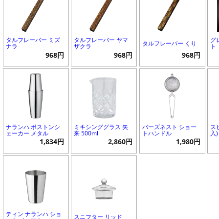
タルフレーバー ミズ
タルフレーバー ヤマ
グ
タルフレーバー くり
ナラ
ザクラ
ト
968円
968円
968円
ナランハ ボストンシ
ミキシンググラス 矢
バーズネスト ショー
ス
ェーカー メタル
来 500ml
トハンドル
入)
1,834円
2,860円
1,980円
ティン ナランハ ショ
スニフター リッド