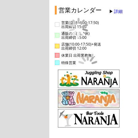
営業カレンダー
詳細
営業(店舗14:00-17:50)
出荷締切 15:00
通販のみ(店舗休)
出荷締切 15:00
店舗(10:00-17:50)+発送
出荷締切 12:00
休業日 出荷業務無し
特殊営業