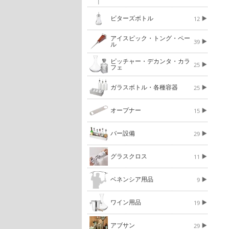
ビターズボトル
12
アイスピック・トング・ペー
39
ル
ピッチャー・デカンタ・カラ
25
フェ
ガラスボトル・各種容器
25
オープナー
15
バー設備
29
グラスクロス
11
ベネンシア用品
9
ワイン用品
19
アブサン
29