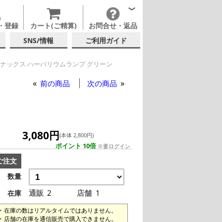
・登録
カート(ご精算)
お問合せ・返品
SNS/情報
ご利用ガイド
ナックス ハーバリウムランプ グリーン
前の商品
次の商品
3,080円
(本体 2,800円)
ポイント 10倍
※要ログイン
ご注文
数量
通販
2
店舗
1
在庫
在庫の数はリアルタイムではありません。
店舗の在庫を通信販売で購入できません。