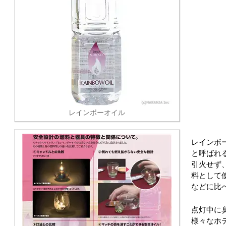
レインボーオイル
レインボ
と呼ばれ
引火せず
料として
などに比
点灯中に
様々なホ