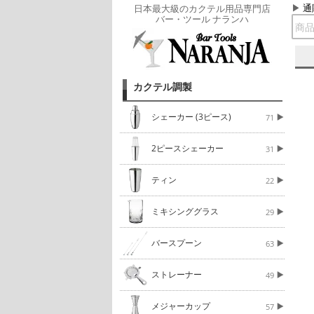
通
日本最大級のカクテル用品専門店
バー・ツール ナランハ
カクテル調製
シェーカー (3ピース)
71
2ピースシェーカー
31
ティン
22
ミキシンググラス
29
バースプーン
63
ストレーナー
49
メジャーカップ
57