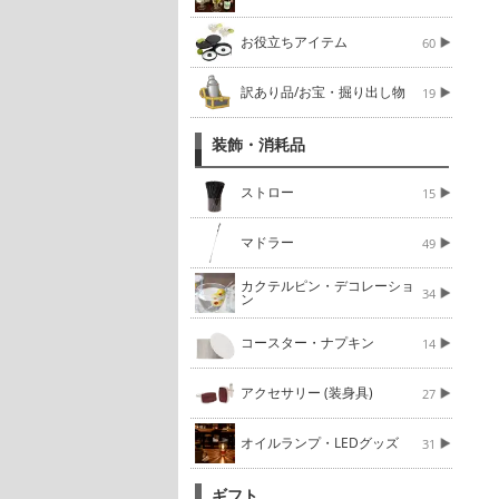
お役立ちアイテム
60
訳あり品/お宝・掘り出し物
19
装飾・消耗品
ストロー
15
マドラー
49
カクテルピン・デコレーショ
34
ン
コースター・ナプキン
14
アクセサリー (装身具)
27
オイルランプ・LEDグッズ
31
ギフト