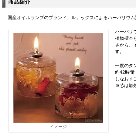
商品紹介
国産オイルランプのブランド、ルナックスによるハーバリウム
ハーバリ
植物標本
さから、
す。
一度のタ
約42時
しなおす
※芯は燃
イメージ