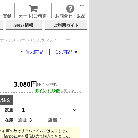
・登録
カート(ご精算)
お問合せ・返品
SNS/情報
ご利用ガイド
ナックス ハーバリウムランプ イエロー
前の商品
次の商品
3,080円
(本体 2,800円)
ポイント 10倍
※要ログイン
ご注文
数量
通販
3
店舗
1
在庫
在庫の数はリアルタイムではありません。
店舗の在庫を通信販売で購入できません。