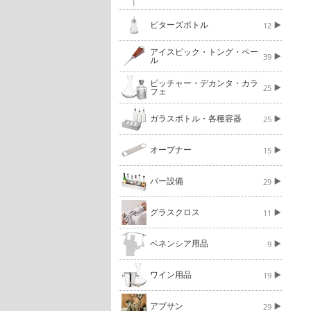
ビターズボトル
12
アイスピック・トング・ペー
39
ル
ピッチャー・デカンタ・カラ
25
フェ
ガラスボトル・各種容器
25
オープナー
15
バー設備
29
グラスクロス
11
ベネンシア用品
9
ワイン用品
19
アブサン
29