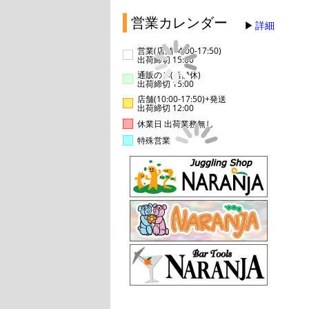
営業カレンダー
詳細
営業(店舗14:00-17:50)
出荷締切 15:00
通販のみ(店舗休)
出荷締切 15:00
店舗(10:00-17:50)+発送
出荷締切 12:00
休業日 出荷業務無し
特殊営業