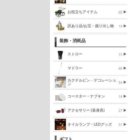
お役立ちアイテム
60
訳あり品/お宝・掘り出し物
19
装飾・消耗品
ストロー
15
マドラー
49
カクテルピン・デコレーショ
34
ン
コースター・ナプキン
14
アクセサリー (装身具)
27
オイルランプ・LEDグッズ
31
ギフト