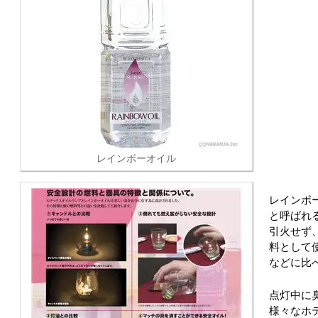
レインボーオイル
レインボ
と呼ばれ
引火せず
料として
などに比
点灯中に
様々なホ