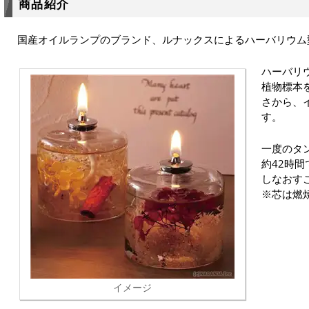
商品紹介
国産オイルランプのブランド、ルナックスによるハーバリウム
ハーバリ
植物標本
さから、
す。
一度のタ
約42時
しなおす
※芯は燃
イメージ