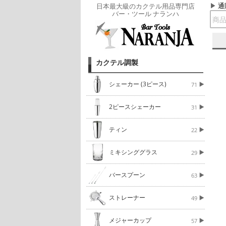
通
日本最大級のカクテル用品専門店
バー・ツール ナランハ
カクテル調製
シェーカー (3ピース)
71
2ピースシェーカー
31
ティン
22
ミキシンググラス
29
バースプーン
63
ストレーナー
49
メジャーカップ
57