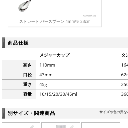
ストレート バースプーン 4mm径 33cm
商品仕様
メジャーカップ
タ
高さ
110mm
16
口径
43mm
62
重さ
45g
25
容量
10/15/20/30/45ml
36
サイズや色の異な
別サイズ・関連商品