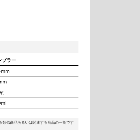
ンブラー
4mm
mm
0g
0ml
る類似商品あるいは関連する商品の一覧です