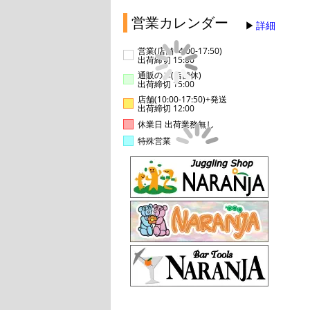
営業カレンダー
詳細
営業(店舗14:00-17:50)
出荷締切 15:00
通販のみ(店舗休)
出荷締切 15:00
店舗(10:00-17:50)+発送
出荷締切 12:00
休業日 出荷業務無し
特殊営業