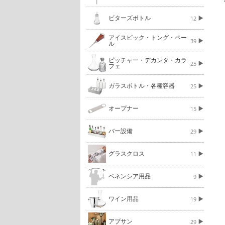
ビターズボトル
12
アイスピック・トング・ペー
39
ル
ピッチャー・デカンタ・カラ
25
フェ
ガラスボトル・各種容器
25
オープナー
15
バー設備
29
グラスクロス
11
ベネンシア用品
9
ワイン用品
19
アブサン
29