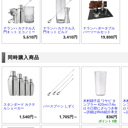
ナランハ カクテル入
ナランハ カクテル入
ナランハ ポータブル
門キット エコノミー
門キット ビルド
バーツールセット
5,610円
3,410円
19,800円
同時購入商品
木村硝子店 ワサビ タ
木
スタンダード カクテ
ンブラー 420ml (14o
ンブ
バースプーン しずく
ルシェーカー
z) ※口部にざらつき有
z
→詳細はWeb紹介本文
→
1,540円～
1,705円～
836円
ポイント 5倍