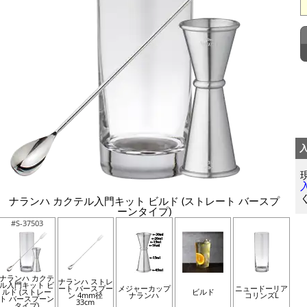
ナランハ カクテル入門キット ビルド (ストレート バースプ
ーンタイプ)
#S-37503
ナランハ カクテ
ナランハ ストレ
ル入門キット ビ
ート バースプー
メジャーカップ
ニュードーリア
ルド (ストレー
ビルド
ン 4mm径
ナランハ
コリンズL
ト バースプーン
33cm
タイプ)