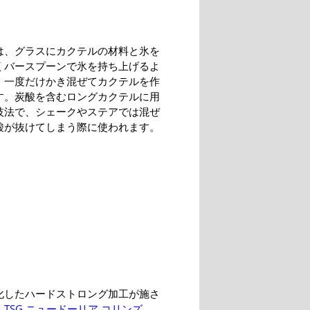
は、グラスにカクテルの材料と氷を
くバースプーンで氷を持ち上げるよ
、一度だけかき混ぜてカクテルを作
す。炭酸を含むロングカクテルに用
技法で、シェークやステアでは混ぜ
酸が抜けてしまう際に使われます。
化したハードストロング加工が施さ
、
TSG ニュードーリア コリンズ