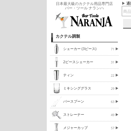
通
日本最大級のカクテル用品専門店
バー・ツール ナランハ
カクテル調製
シェーカー (3ピース)
71
2ピースシェーカー
31
ティン
22
ミキシンググラス
29
バースプーン
63
ストレーナー
49
メジャーカップ
57