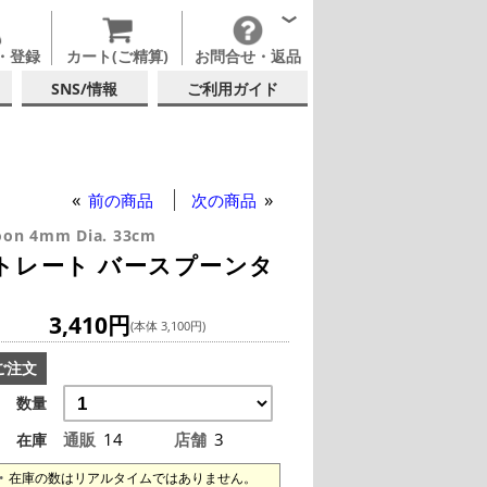
・登録
カート(ご精算)
お問合せ・返品
SNS/情報
ご利用ガイド
前の商品
次の商品
Spoon 4mm Dia. 33cm
ストレート バースプーンタ
3,410円
(本体 3,100円)
ご注文
数量
通販
14
店舗
3
在庫
在庫の数はリアルタイムではありません。