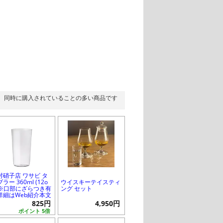
同時に購入されていることの多い商品です
村硝子店 ワサビ タ
ラー 360ml (12o
ウイスキーテイスティ
) ※口部にざらつき有
ング セット
詳細はWeb紹介本文
825円
4,950円
ポイント 5倍