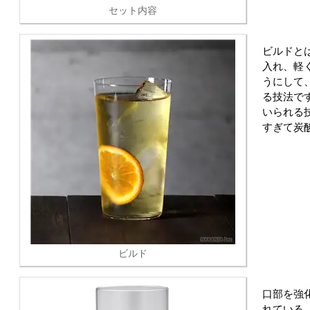
セット内容
ビルドと
入れ、軽
うにして
る技法で
いられる
すぎて炭
ビルド
口部を強
れている