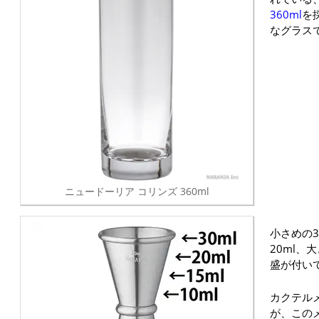
360ml
を
なグラス
ニュードーリア コリンズ 360ml
小さめの3
20ml、
盛が付い
カクテル
が、この