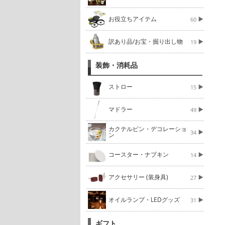
お役立ちアイテム
60
訳あり品/お宝・掘り出し物
19
装飾・消耗品
ストロー
15
マドラー
49
カクテルピン・デコレーショ
34
ン
コースター・ナプキン
14
アクセサリー (装身具)
27
オイルランプ・LEDグッズ
31
ギフト