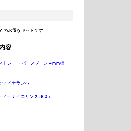
めのお得なキットです。
内容
ストレート バースプーン 4mm径
カップ ナランハ
ードーリア コリンズ 360ml