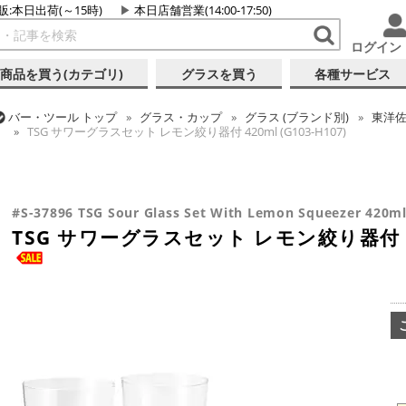
販:本日出荷(～15時)
本日店舗営業(14:00-17:50)
ログイン
商品を買う(カテゴリ)
グラスを買う
各種サービス
バー・ツール
トップ
グラス・カップ
グラス (ブランド別)
東洋
TSG サワーグラスセット レモン絞り器付 420ml (G103-H107)
バー・ツール
トップ
ギフト
ギフト向け各種アイテム
バー・ツール
トップ
カクテル調製
初心者向け入門キット
バー・ツール
トップ
グラス・カップ
グラス (用途・形状別)
タ
TSG サワーグラスセット レモン絞り器付 420ml (G103-H107)
TSG サワーグラスセット レモン絞り器付 420ml (G103-H107)
TSG サワーグラスセット レモン絞り器付 420ml (G103-H107)
#S-37896 TSG Sour Glass Set With Lemon Squeezer 420ml
TSG サワーグラスセット レモン絞り器付 420m