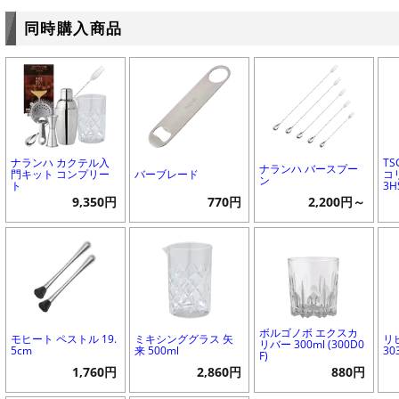
同時購入商品
ナランハ カクテル入
T
ナランハ バースプー
門キット コンプリー
バーブレード
コリ
ン
ト
3H
9,350円
770円
2,200円～
ボルゴノボ エクスカ
モヒート ペストル 19.
ミキシンググラス 矢
リ
リバー 300ml (300D0
5cm
来 500ml
30
F)
1,760円
2,860円
880円