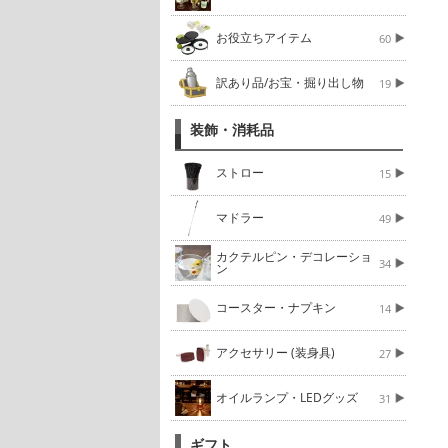
お役立ちアイテム
60
訳あり品/お宝・掘り出し物
19
装飾・消耗品
ストロー
15
マドラー
49
カクテルピン・デコレーショ
34
ン
コースター・ナプキン
14
アクセサリー (装身具)
27
オイルランプ・LEDグッズ
31
ギフト