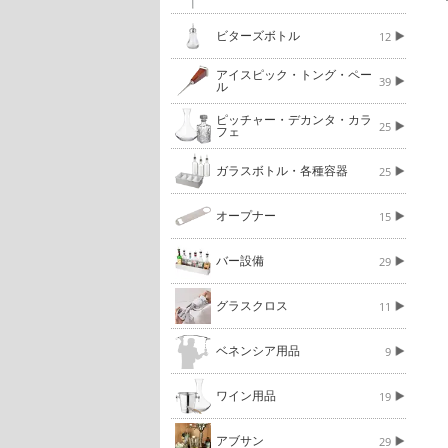
ビターズボトル
12
アイスピック・トング・ペー
39
ル
ピッチャー・デカンタ・カラ
25
フェ
ガラスボトル・各種容器
25
オープナー
15
バー設備
29
グラスクロス
11
ベネンシア用品
9
ワイン用品
19
アブサン
29