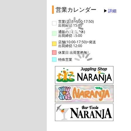
営業カレンダー
詳細
営業(店舗14:00-17:50)
出荷締切 15:00
通販のみ(店舗休)
出荷締切 15:00
店舗(10:00-17:50)+発送
出荷締切 12:00
休業日 出荷業務無し
特殊営業