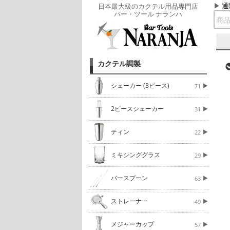
通
日本最大級のカクテル用品専門店
バー・ツール ナランハ
カクテル調製
シェーカー (3ピース)
71
2ピースシェーカー
31
ティン
22
ミキシンググラス
29
バースプーン
63
ストレーナー
49
メジャーカップ
57