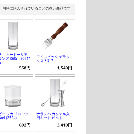
同時に購入されていることの多い商品です
SG ニュードーリア
アイスピック デラッ
ンズ 360ml (0711
クス 3本爪
S)
558円
1,540円
ビー シカゴ ロック
ナランハ カクテル入
3ml (2524)
門キット ビルド
602円
3,410円