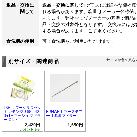
返品・交換に
返品・交換に関して:
グラスには細かな傷や気
関して
れる場合があります。容量はメーカー公称値よ
あります。弊社およびメーカーの基準で商品
品・交換の対象外となります。 交換時にはお
する場合があります。ご了承ください。
食洗機の使用
可：食洗機をご利用いただけます。
サイズや色の異な
別サイズ・関連商品
TSG サワーグラスセッ
ト レモン絞り器付 42
RUNWELL ツーステア
0ml + マッシュ マドラ
ー 工具型マドラー
ー ロング
2,420円
1,650円
ポイント 5倍