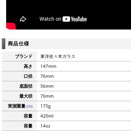
商品仕様
ブランド
東洋佐々木ガラス
高さ
147mm
口径
76mm
底面径
56mm
最大径
76mm
実測重量
175g
(
※
)
容量
420ml
容量
14oz