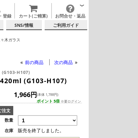
・登録
カート(ご精算)
お問合せ・返品
SNS/情報
ご利用ガイド
佐々木ガラス
ンブラー
前の商品
次の商品
 (G103-H107)
l (G103-H107)
1,966円
(本体 1,788円)
ポイント 5倍
※要ログイン
ご注文
数量
販売を終了しました。
在庫