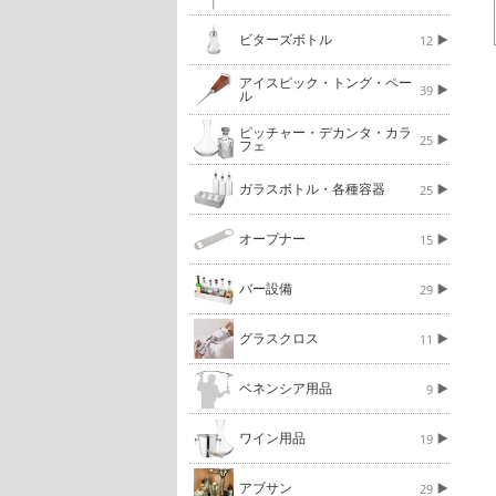
ビターズボトル
12
アイスピック・トング・ペー
39
ル
ピッチャー・デカンタ・カラ
25
フェ
ガラスボトル・各種容器
25
オープナー
15
バー設備
29
グラスクロス
11
ベネンシア用品
9
ワイン用品
19
アブサン
29