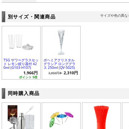
サイズや色の異な
別サイズ・関連商品
TSG サワーグラスセッ
ボヘミアクリスタル
ト レモン絞り器付 42
グラシア ロンググラ
0ml (G103-H107)
ス 250ml (QV-5025)
1,966円
2,310円
3,850円▶
ポイント 5倍
同時購入商品