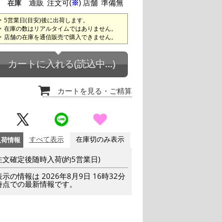
通販
注文可(
※
)
店舗
準備無
在庫
5営業日(目安)後に出荷します。
在庫の数はリアルタイムではありません。
店舗の在庫を通信販売で購入できません。
カートに入れる
(読込中...)
カートを見る
・ご精算
入荷情報
すべて表示
在庫切のみ表示
注文確定後随時入荷(約5営業日)
表示の情報は 2026年8月9日 16時32分
時点での最新情報です。