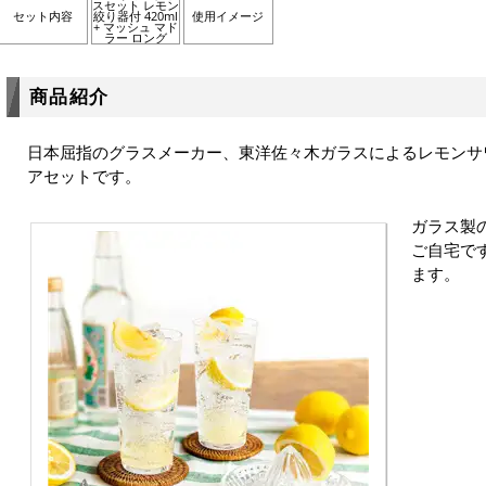
スセット レモン
セット内容
絞り器付 420ml
使用イメージ
+ マッシュ マド
ラー ロング
商品紹介
日本屈指のグラスメーカー、東洋佐々木ガラスによるレモンサ
アセットです。
ガラス製
ご自宅で
ます。