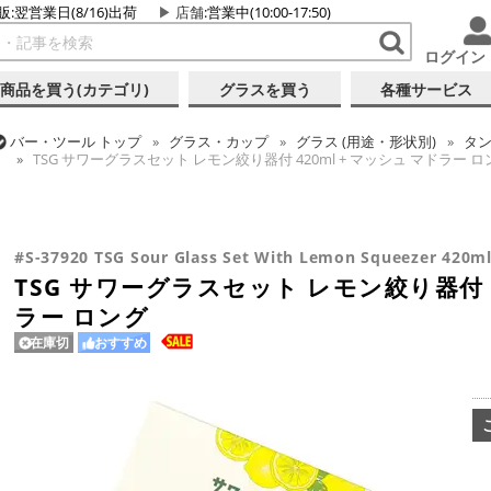
販:翌営業日(8/16)出荷
店舗
:営業中(10:00-17:50)
ログイン
商品を買う(カテゴリ)
グラスを買う
各種サービス
バー・ツール
トップ
グラス・カップ
グラス (用途・形状別)
タ
TSG サワーグラスセット レモン絞り器付 420ml + マッシュ マドラー ロ
バー・ツール
トップ
ギフト
ギフト向け各種アイテム
バー・ツール
トップ
カクテル調製
初心者向け入門キット
バー・ツール
トップ
グラス・カップ
グラス (ブランド別)
東洋
TSG サワーグラスセット レモン絞り器付 420ml + マッシュ マドラー ロ
TSG サワーグラスセット レモン絞り器付 420ml + マッシュ マドラー ロ
TSG サワーグラスセット レモン絞り器付 420ml + マッシュ マドラー ロ
#S-37920 TSG Sour Glass Set With Lemon Squeezer 420m
TSG サワーグラスセット レモン絞り器付 4
ラー ロング
在庫切
おすすめ