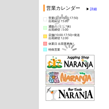
営業カレンダー
詳細
営業(店舗14:00-17:50)
出荷締切 15:00
通販のみ(店舗休)
出荷締切 15:00
店舗(10:00-17:50)+発送
出荷締切 12:00
休業日 出荷業務無し
特殊営業