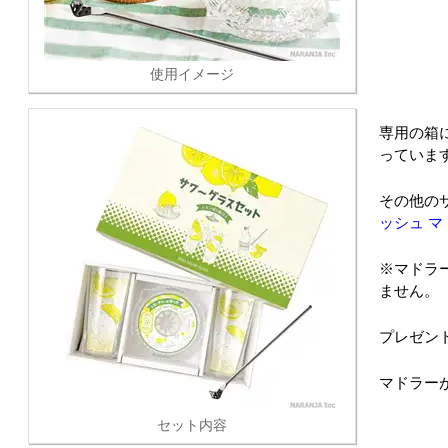
使用イメージ
専用の箱
っていま
その他の
ッシュ マ
※マドラ
ません。
プレゼン
マドラー
セット内容