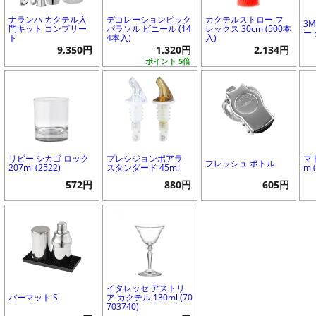
ナランハ カクテル入
デコレーションピック
カクテルストロー フ
3
門キット コンプリー
パラソル ビニール (14
レックス 30cm (500本
ー
ト
4本入)
入)
9,350円
1,320円
2,134円
ポイント 5倍
リビー シカゴ ロック
プレシジョンポアラ
マ
フレッシュ ボトル
207ml (2522)
スタンダード 45ml
m 
572円
880円
605円
イタレッセ アストリ
バーマット S
ア カクテル 130ml (70
703740)