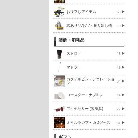
お役立ちアイテム
60
訳あり品/お宝・掘り出し物
19
装飾・消耗品
ストロー
15
マドラー
49
カクテルピン・デコレーショ
34
ン
コースター・ナプキン
14
アクセサリー (装身具)
27
オイルランプ・LEDグッズ
31
ギフト