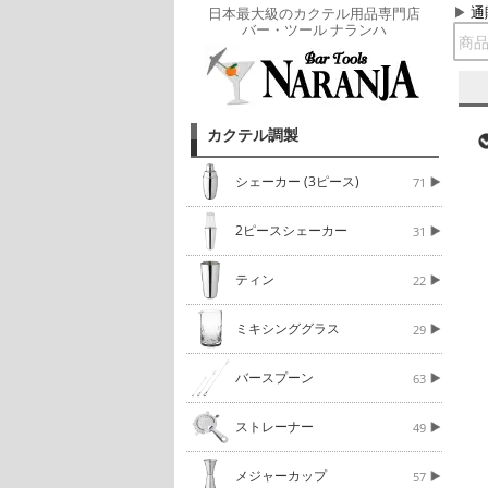
通
日本最大級のカクテル用品専門店
バー・ツール ナランハ
カクテル調製
シェーカー (3ピース)
71
2ピースシェーカー
31
ティン
22
ミキシンググラス
29
バースプーン
63
ストレーナー
49
メジャーカップ
57