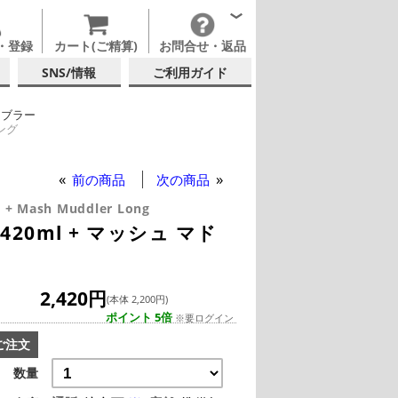
・登録
カート(ご精算)
お問合せ・返品
SNS/情報
ご利用ガイド
ンブラー
ング
佐々木ガラス
ング
ング
ング
前の商品
次の商品
l + Mash Muddler Long
20ml + マッシュ マド
2,420円
(本体 2,200円)
ポイント 5倍
※要ログイン
ご注文
数量