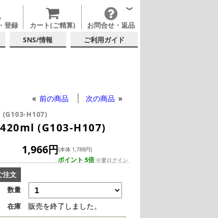
・登録
カート(ご精算)
お問合せ・返品
SNS/情報
ご利用ガイド
佐々木ガラス
ンブラー
前の商品
次の商品
 (G103-H107)
l (G103-H107)
1,966円
(本体 1,788円)
ポイント 5倍
※要ログイン
ご注文
数量
販売を終了しました。
在庫