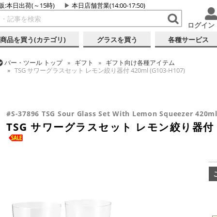
販:本日出荷(～15時)
本日店舗営業(14:00-17:50)
ログイン
商品を買う(カテゴリ)
グラスを買う
各種サービス
バー・ツール
トップ
ギフト
ギフト向け各種アイテム
TSG サワーグラスセット レモン絞り器付 420ml (G103-H107)
バー・ツール
トップ
カクテル調製
初心者向け入門キット
バー・ツール
トップ
グラス・カップ
グラス (ブランド別)
東洋
バー・ツール
トップ
グラス・カップ
グラス (用途・形状別)
タ
TSG サワーグラスセット レモン絞り器付 420ml (G103-H107)
TSG サワーグラスセット レモン絞り器付 420ml (G103-H107)
TSG サワーグラスセット レモン絞り器付 420ml (G103-H107)
#S-37896 TSG Sour Glass Set With Lemon Squeezer 420ml
TSG サワーグラスセット レモン絞り器付 420m