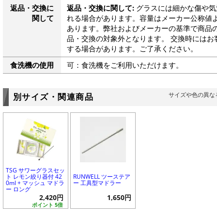
返品・交換に
返品・交換に関して:
グラスには細かな傷や気
関して
れる場合があります。容量はメーカー公称値よ
あります。弊社およびメーカーの基準で商品
品・交換の対象外となります。 交換時にはお
する場合があります。ご了承ください。
食洗機の使用
可：食洗機をご利用いただけます。
サイズや色の異な
別サイズ・関連商品
TSG サワーグラスセッ
ト レモン絞り器付 42
RUNWELL ツーステア
0ml + マッシュ マドラ
ー 工具型マドラー
ー ロング
2,420円
1,650円
ポイント 5倍