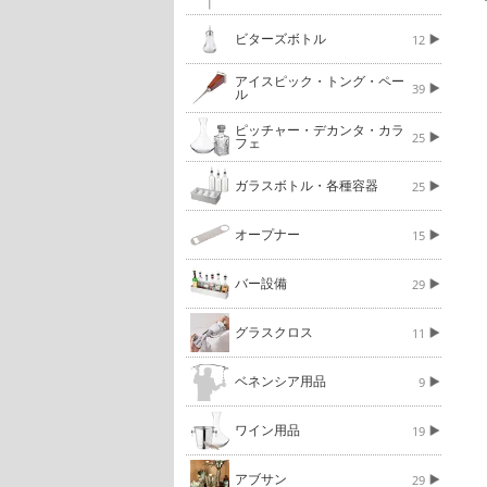
ビターズボトル
12
アイスピック・トング・ペー
39
ル
ピッチャー・デカンタ・カラ
25
フェ
ガラスボトル・各種容器
25
オープナー
15
バー設備
29
グラスクロス
11
ベネンシア用品
9
ワイン用品
19
アブサン
29