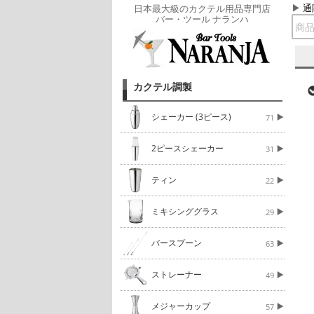
通
日本最大級のカクテル用品専門店
バー・ツール ナランハ
カクテル調製
シェーカー (3ピース)
71
2ピースシェーカー
31
ティン
22
ミキシンググラス
29
バースプーン
63
ストレーナー
49
メジャーカップ
57