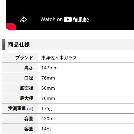
商品仕様
ブランド
東洋佐々木ガラス
高さ
147mm
口径
76mm
底面径
56mm
最大径
76mm
実測重量
175g
(
※
)
容量
420ml
容量
14oz