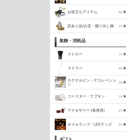
お役立ちアイテム
60
訳あり品/お宝・掘り出し物
19
装飾・消耗品
ストロー
15
マドラー
49
カクテルピン・デコレーショ
34
ン
コースター・ナプキン
14
アクセサリー (装身具)
27
オイルランプ・LEDグッズ
31
ギフト