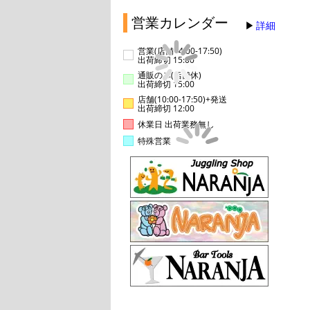
営業カレンダー
詳細
営業(店舗14:00-17:50)
出荷締切 15:00
通販のみ(店舗休)
出荷締切 15:00
店舗(10:00-17:50)+発送
出荷締切 12:00
休業日 出荷業務無し
特殊営業