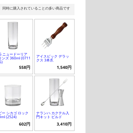
同時に購入されていることの多い商品です
SG ニュードーリア
アイスピック デラッ
ンズ 360ml (0711
クス 3本爪
S)
558円
1,540円
ビー シカゴ ロック
ナランハ カクテル入
3ml (2524)
門キット ビルド
602円
3,410円