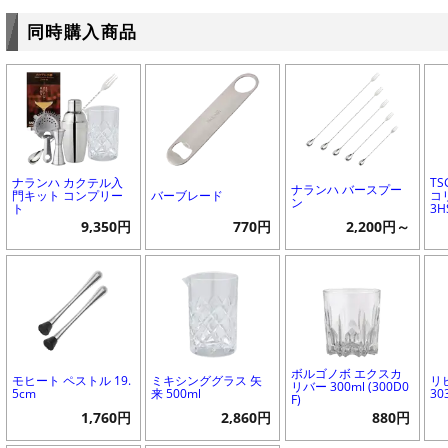
同時購入商品
ナランハ カクテル入
T
ナランハ バースプー
門キット コンプリー
バーブレード
コリ
ン
ト
3H
9,350円
770円
2,200円～
ボルゴノボ エクスカ
モヒート ペストル 19.
ミキシンググラス 矢
リ
リバー 300ml (300D0
5cm
来 500ml
30
F)
1,760円
2,860円
880円