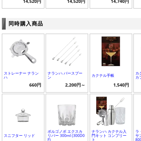
14,520円
14,520円
14,740円
同時購入商品
ストレーナー ナラン
ナランハ バースプー
カ
カクテル手帳
ハ
ン
カ
660円
2,200円～
1,540円
ボルゴノボ エクスカ
ナランハ カクテル入
ラ
スニフター リッド
リバー 300ml (300D0
門キット コンプリー
サン
F)
ト
80