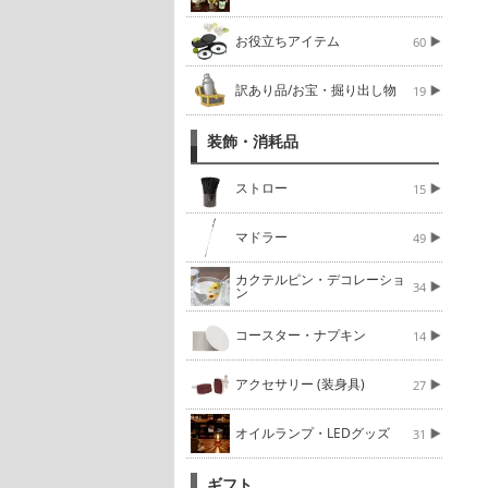
お役立ちアイテム
60
訳あり品/お宝・掘り出し物
19
装飾・消耗品
ストロー
15
マドラー
49
カクテルピン・デコレーショ
34
ン
コースター・ナプキン
14
アクセサリー (装身具)
27
オイルランプ・LEDグッズ
31
ギフト