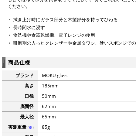
ください。
拭き上げ時にガラス部分と木製部分を持ってひねる
長時間水に浸す
食洗機や食器乾燥機、電子レンジの使用
研磨剤の入ったクレンザーや金属タワシ、硬いスポンジでの
商品仕様
ブランド
MOKU glass
高さ
185mm
口径
50mm
底面径
62mm
最大径
65mm
実測重量
85g
(
※
)