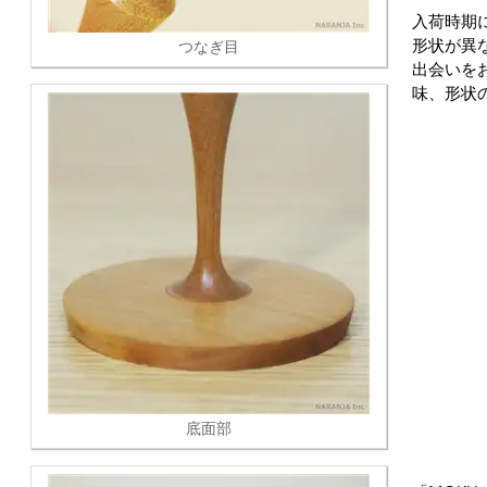
入荷時期
形状が異
つなぎ目
出会いを
味、形状
底面部