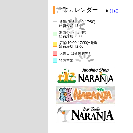
営業カレンダー
詳細
営業(店舗14:00-17:50)
出荷締切 15:00
通販のみ(店舗休)
出荷締切 15:00
店舗(10:00-17:50)+発送
出荷締切 12:00
休業日 出荷業務無し
特殊営業