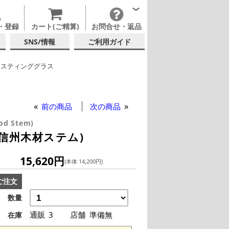
・登録
カート(ご精算)
お問合せ・返品
SNS/情報
ご利用ガイド
イスティンググラス
ass ウイスキー グラス 218ml (信州木材ステム)
イスキー
属カップ・その他グラス
他ブランド
前の商品
次の商品
od Stem)
 (信州木材ステム)
15,620円
(本体 14,200円)
ご注文
数量
通販
3
店舗
準備無
在庫