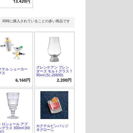
13,420円
同時に購入されていることの多い商品です
グレンケアン ブレン
クテル シェーカー
ダーズ モルトグラス 1
フス
90ml (SL-26600)
6,160円
2,200円
・ロシェール アブ
カクテルピンバッジ
グラス 300ml (60
ネグローニ
01)