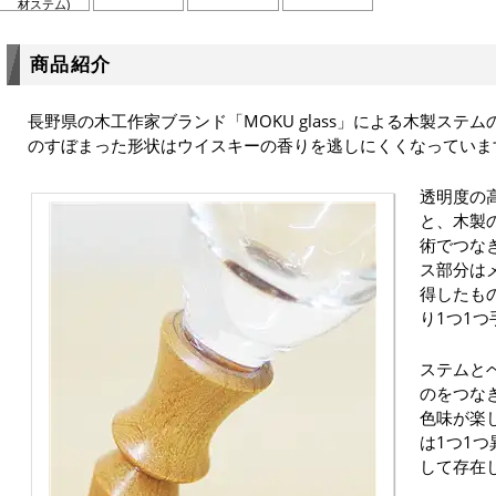
材ステム)
商品紹介
長野県の木工作家ブランド「MOKU glass」による木製ステ
のすぼまった形状はウイスキーの香りを逃しにくくなっていま
透明度の
と、木製
術でつな
ス部分は
得したも
り1つ1
ステムと
のをつな
色味が楽
は1つ1
して存在