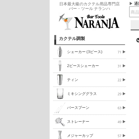
通
日本最大級のカクテル用品専門店
バー・ツール ナランハ
カクテル調製
シェーカー (3ピース)
71
2ピースシェーカー
31
ティン
22
ミキシンググラス
29
バースプーン
63
ストレーナー
49
メジャーカップ
57