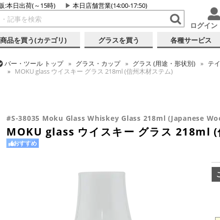
販:本日出荷(～15時)
本日店舗営業(14:00-17:50)
ログイン
商品を買う(カテゴリ)
グラスを買う
各種サービス
バー・ツール
トップ
グラス・カップ
グラス (用途・形状別)
テ
MOKU glass ウイスキー グラス 218ml (信州木材ステム)
バー・ツール
トップ
ギフト
ギフト向け各種アイテム
MOKU gl
バー・ツール
トップ
グラス・カップ
グラス (用途・形状別)
ウ
バー・ツール
トップ
グラス・カップ
グラス (用途・形状別)
金
バー・ツール
トップ
グラス・カップ
グラス (ブランド別)
その
MOKU glass ウイスキー グラス 218ml (信州木材ステム)
MOKU glass ウイスキー グラス 218ml (信州木材ステム)
MOKU glass ウイスキー グラス 218ml (信州木材ステム)
#S-38035 Moku Glass Whiskey Glass 218ml (Japanese Wo
MOKU glass ウイスキー グラス 218ml
おすすめ