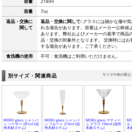
容量
218ml
容量
7oz
返品・交換に
返品・交換に関して:
グラスには細かな傷や気
関して
れる場合があります。容量はメーカー公称値よ
あります。弊社およびメーカーの基準で商品
品・交換の対象外となります。 交換時にはお
する場合があります。ご了承ください。
食洗機の使用
不可：食洗機はご利用いただけません。
サイズや色の異な
別サイズ・関連商品
MOKU glass シャンパ
MOKU glass シャンパ
MOKU glass マティー
MO
ン ソーサー 281ml (信
ン フルート 210ml (信
ニ グラス 166ml (信州
ル 
州木材ステム)
州木材ステム)
木材ステム)
木