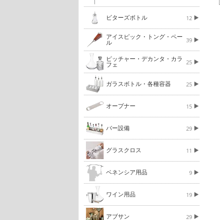
ビターズボトル
12
アイスピック・トング・ペー
39
ル
ピッチャー・デカンタ・カラ
25
フェ
ガラスボトル・各種容器
25
オープナー
15
バー設備
29
グラスクロス
11
ベネンシア用品
9
ワイン用品
19
アブサン
29