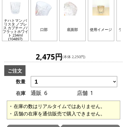
ナハトマン バ
リスタ ノブレ
ス カプチーノ/
口部
底面部
使用イメージ
ライ
フラットホワイ
ト 234ml
(104897)
2,475円
(本体 2,250円)
ご注文
数量
通販
6
店舗
1
在庫
在庫の数はリアルタイムではありません。
店舗の在庫を通信販売で購入できません。