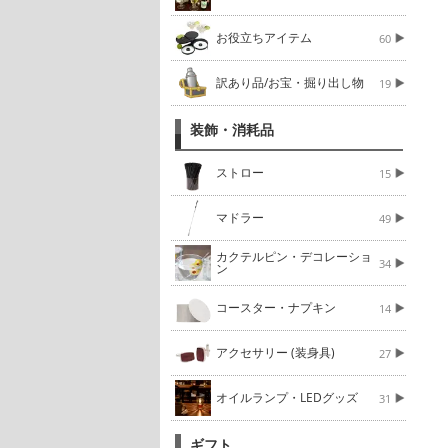
お役立ちアイテム
60
訳あり品/お宝・掘り出し物
19
装飾・消耗品
ストロー
15
マドラー
49
カクテルピン・デコレーショ
34
ン
コースター・ナプキン
14
アクセサリー (装身具)
27
オイルランプ・LEDグッズ
31
ギフト