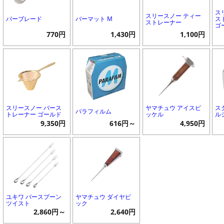
ス
スリースノー ティー
バーブレード
バーマット M
ス
ストレーナー
ゴ
770円
1,430円
1,100円
スリースノー バース
ヤマチュウ アイスピ
ス
パラフィルム
トレーナー ゴールド
ッケル
ル
9,350円
616円～
4,950円
ユキワ バースプーン
ヤマチュウ ダイヤピ
ツイスト
ック
2,860円～
2,640円