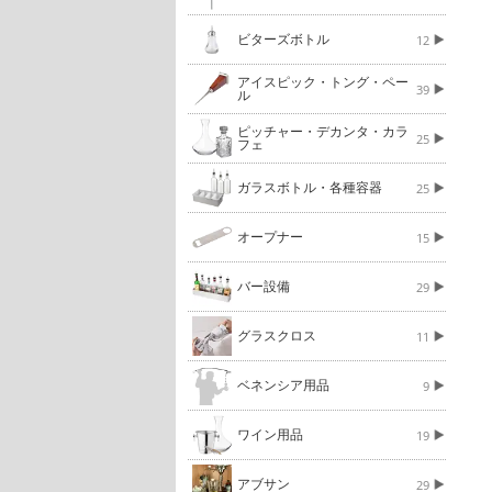
ビターズボトル
12
アイスピック・トング・ペー
39
ル
ピッチャー・デカンタ・カラ
25
フェ
ガラスボトル・各種容器
25
オープナー
15
バー設備
29
グラスクロス
11
ベネンシア用品
9
ワイン用品
19
アブサン
29