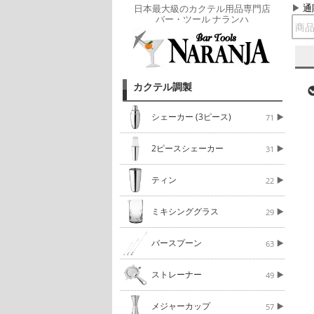
通
日本最大級のカクテル用品専門店
バー・ツール ナランハ
カクテル調製
シェーカー (3ピース)
71
2ピースシェーカー
31
ティン
22
ミキシンググラス
29
バースプーン
63
ストレーナー
49
メジャーカップ
57