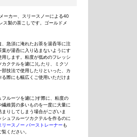
メーカー、スリースノーによる40
ンレス製の茶こしです。ゴールドメ
は、急須に淹れたお茶を湯呑等に注
茶葉が湯呑に入り込まないようにす
使用します。粘度が低めのフレッシ
ツカクテルを濾(こ)したり、ミクソ
一部技法で使用したりといった、カ
作る際にも幅広くご使用いただけま
ュフルーツを濾(こ)す際に、粘度の
や繊維質の多いものを一度に大量に
詰まりしてしまう場合がございま
ッシュフルーツカクテルを作るのに
スリースノー バーストレーナー
も
ご覧ください。