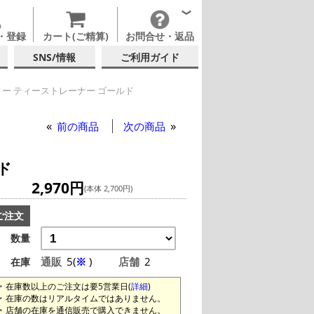
・登録
カート(ご精算)
お問合せ・返品
SNS/情報
ご利用ガイド
ー ティーストレーナー ゴールド
ティーストレーナー ゴールド
ティーストレーナー ゴールド
前の商品
次の商品
ド
2,970円
(本体 2,700円)
ご注文
数量
通販
5(
※
)
店舗
2
在庫
在庫数以上のご注文は要5営業日(
詳細
)
在庫の数はリアルタイムではありません。
店舗の在庫を通信販売で購入できません。