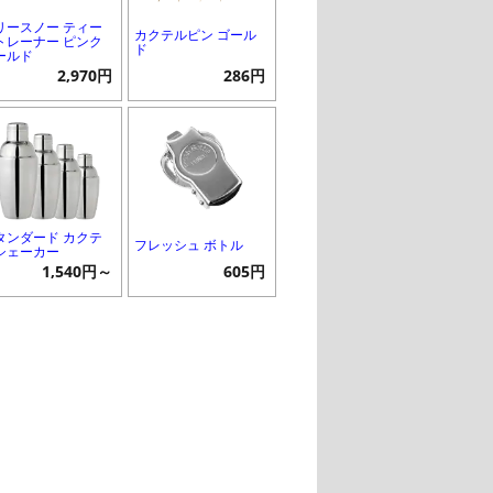
リースノー ティー
カクテルピン ゴール
トレーナー ピンク
ド
ールド
2,970円
286円
タンダード カクテ
フレッシュ ボトル
シェーカー
1,540円～
605円