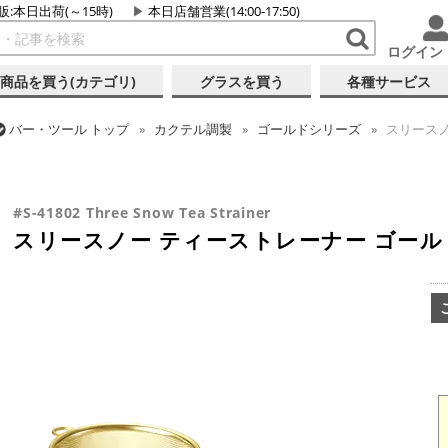
販:本日出荷(～15時)
本日店舗営業(14:00-17:50)
ログイン
商品を買う(カテゴリ)
グラスを買う
各種サービス
バー・ツール
トップ
カクテル調製
ゴールドシリーズ
スリースノ
バー・ツール
トップ
カクテル調製
ミクソロジー
スリースノー 
バー・ツール
トップ
カクテル調製
ストレーナー
スリースノー 
#S-41802 Three Snow Tea Strainer
スリースノー ティーストレーナー ゴール