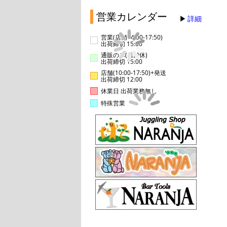
営業カレンダー
詳細
営業(店舗14:00-17:50)
出荷締切 15:00
通販のみ(店舗休)
出荷締切 15:00
店舗(10:00-17:50)+発送
出荷締切 12:00
休業日 出荷業務無し
特殊営業