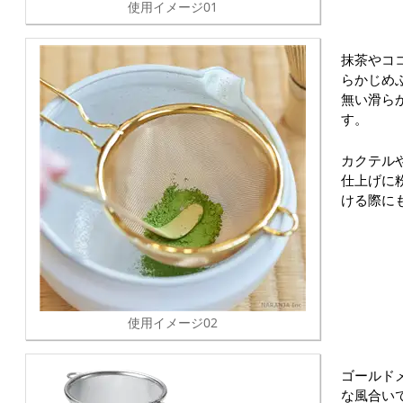
使用イメージ01
抹茶やコ
らかじめ
無い滑ら
す。
カクテル
仕上げに
ける際に
使用イメージ02
ゴールド
な風合い