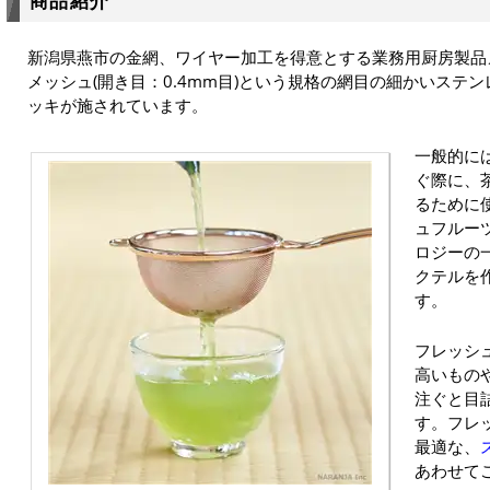
商品紹介
新潟県燕市の金網、ワイヤー加工を得意とする業務用厨房製品
メッシュ(開き目：0.4mm目)という規格の網目の細かいステ
ッキが施されています。
一般的に
ぐ際に、
るために
ュフルー
ロジーの
クテルを
す。
フレッシ
高いもの
注ぐと目
す。フレ
最適な、
あわせて