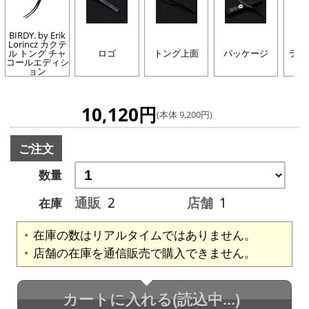
BIRDY. by Erik
Lorincz カクテ
ル トング チャ
ロゴ
トング上面
パッケージ
ライ
コールエディシ
ョン
10,120円
(本体 9,200円)
ご注文
数量
通販
2
店舗
1
在庫
在庫の数はリアルタイムではありません。
店舗の在庫を通信販売で購入できません。
カートに入れる
(読込中...)