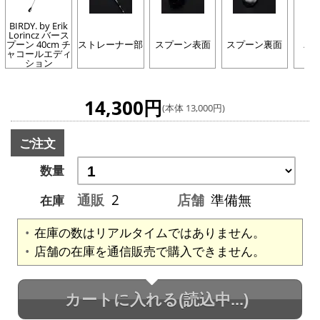
BIRDY. by Erik
Lorincz バース
プーン 40cm チ
ストレーナー部
スプーン表面
スプーン裏面
パ
ャコールエディ
ション
14,300円
(本体 13,000円)
ご注文
数量
通販
2
店舗
準備無
在庫
在庫の数はリアルタイムではありません。
店舗の在庫を通信販売で購入できません。
カートに入れる
(読込中...)