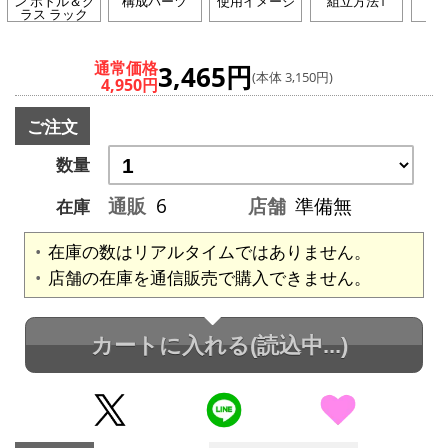
ン ボトル＆グ
構成パーツ
使用イメージ
組立方法1
組
ラス ラック
通常価格
3,465円
(本体 3,150円)
4,950円
ご注文
数量
通販
6
店舗
準備無
在庫
在庫の数はリアルタイムではありません。
店舗の在庫を通信販売で購入できません。
カートに入れる
(読込中...)