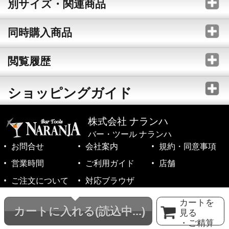
別サイズ・関連商品
同時購入商品
閲覧履歴
ショッピングガイド
株式会社 ナランハ
バー・ツール ナランハ
お問合せ
会社案内
規約・同意事項
営業時間
ご利用ガイド
店舗
ご注文について
対応ブラウザ
©1999-2026 NARANJA Inc. All Rights Reserved.
カートを
カートに入れる
(読込中...)
見る
・ご精算