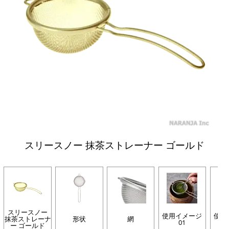
スリースノー 抹茶ストレーナー ゴールド
スリースノー
使用イメージ
使用
抹茶ストレーナ
形状
網
01
ー ゴールド