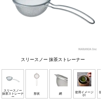
スリースノー 抹茶ストレーナー
スリースノー
使用イメージ
使用
抹茶ストレーナ
形状
網
01
ー