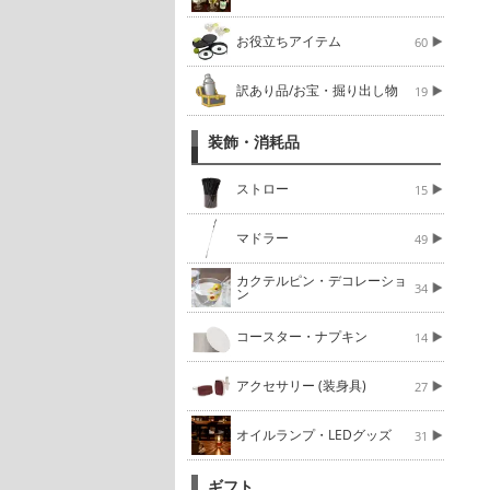
お役立ちアイテム
60
訳あり品/お宝・掘り出し物
19
装飾・消耗品
ストロー
15
マドラー
49
カクテルピン・デコレーショ
34
ン
コースター・ナプキン
14
アクセサリー (装身具)
27
オイルランプ・LEDグッズ
31
ギフト