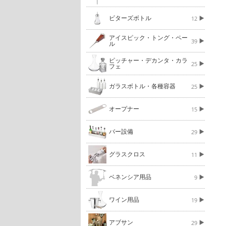
ビターズボトル
12
アイスピック・トング・ペー
39
ル
ピッチャー・デカンタ・カラ
25
フェ
ガラスボトル・各種容器
25
オープナー
15
バー設備
29
グラスクロス
11
ベネンシア用品
9
ワイン用品
19
アブサン
29