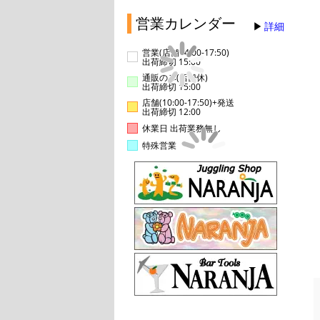
営業カレンダー
詳細
営業(店舗14:00-17:50)
出荷締切 15:00
通販のみ(店舗休)
出荷締切 15:00
店舗(10:00-17:50)+発送
出荷締切 12:00
休業日 出荷業務無し
特殊営業