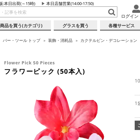
販:本日出荷(～15時)
本日店舗営業(14:00-17:50)
ログイン
商品を買う(カテゴリ)
グラスを買う
各種サービス
バー・ツール
トップ
装飾・消耗品
カクテルピン・デコレーション
Flower Pick 50 Pieces
フラワーピック (50本入)
1
1