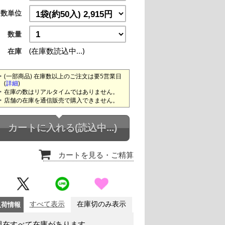
数単位
数量
(在庫数読込中...)
在庫
(一部商品) 在庫数以上のご注文は要5営業日
(
詳細
)
在庫の数はリアルタイムではありません。
店舗の在庫を通信販売で購入できません。
カートに入れる
(読込中...)
カートを見る
・ご精算
入荷情報
すべて表示
在庫切のみ表示
現在すべて在庫があります。