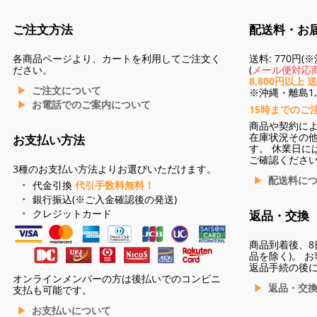
ご注文方法
配送料・お
各商品ページより、カートを利用してご注文く
送料: 770円
ださい。
(
メール便対応商
8,800円以上 
ご注文について
※沖縄・離島1,3
お電話でのご案内について
15時までのご
商品や契約に
在庫状況その
お支払い方法
す。 休業日に
ご確認くださ
3種のお支払い方法よりお選びいただけます。
配送料に
代金引換
代引手数料無料！
銀行振込(※ご入金確認後の発送)
クレジットカード
返品・交換
商品到着後、8
品を除く)。 
返品手続の後
オンラインメンバーの方は後払いでのコンビニ
返品・交
支払も可能です。
お支払いについて