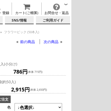
・登録
カート(ご精算)
お問合せ・返品
SNS/情報
ご利用ガイド
フラワーピック (50本入)
前の商品
次の商品
0入(小分け)
786円
(本体 715円)
袋(約50入)
2,915円
(本体 2,650円)
ご注文
色