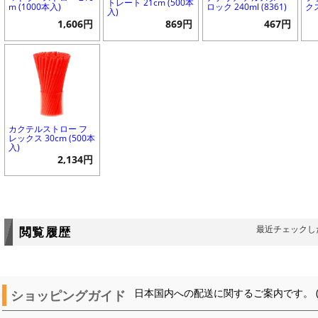
トレート 21cm (500本
m (1000本入)
ロック 240ml (8361)
ク
入)
1,606円
869円
467円
カクテルストロー フ
レックス 30cm (500本
入)
2,134円
最近チェックし
閲覧履歴
ショッピングガイド
日本国内への配送に関するご案内です。 