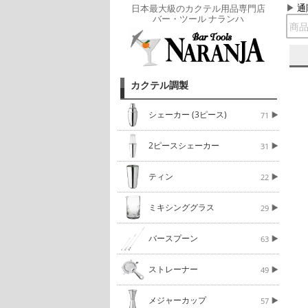
通
日本最大級のカクテル用品専門店
バー・ツール ナランハ
カクテル調製
シェーカー (3ピース)
71
2ピースシェーカー
31
ティン
22
ミキシンググラス
29
バースプーン
63
ストレーナー
49
メジャーカップ
57