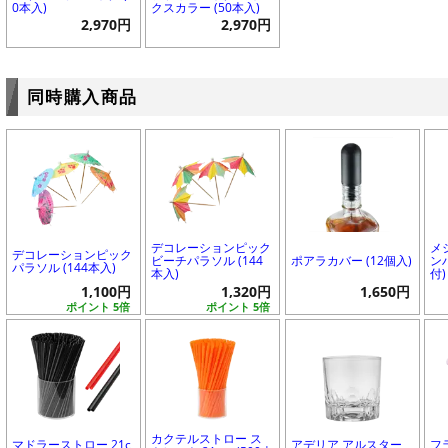
0本入)
クスカラー (50本入)
2,970円
2,970円
同時購入商品
デコレーションピック
メ
デコレーションピック
ビーチパラソル (144
ポアラカバー (12個入)
ンハ
パラソル (144本入)
本入)
付)
1,100円
1,320円
1,650円
ポイント 5倍
ポイント 5倍
カクテルストロー ス
マドラーストロー 21c
アデリア アルスター
フ