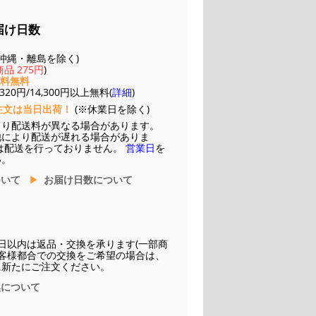
届け日数
(※沖縄・離島を除く)
品 275円
)
送料無料
20円/14,300円以上無料(
詳細
)
注文は当日出荷！
(※休業日を除く)
より配送料が異なる場合があります。
他により配送が遅れる場合がありま
は配送を行っておりません。
営業日
を
い。
ついて
お届け日数について
日以内は返品・交換を承ります(一部商
お客様都合での交換をご希望の場合は、
に新たにご注文ください。
換について