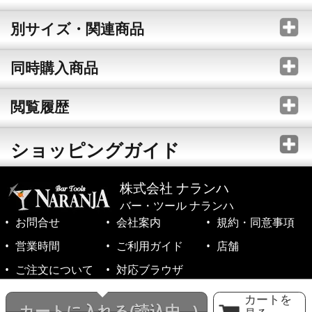
別サイズ・関連商品
同時購入商品
閲覧履歴
ショッピングガイド
株式会社 ナランハ
バー・ツール ナランハ
お問合せ
会社案内
規約・同意事項
営業時間
ご利用ガイド
店舗
ご注文について
対応ブラウザ
©1999-2026 NARANJA Inc. All Rights Reserved.
カートを
カートに入れる
(読込中...)