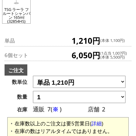
TSG ラーラ フ
ルートシャンパ
ン 165ml
(32854HS)
1,210円
単品
(本体 1,100円)
6,050円
(1点当 1,007円)
6個セット
(本体 5,500円)
ご注文
数単位
数量
通販
7(
※
)
店舗
2
在庫
在庫数以上のご注文は要5営業日(
詳細
)
在庫の数はリアルタイムではありません。