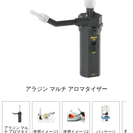
アラジン マルチ アロマタイザー
アラジン マル
チ アロマタイ
使用イメージ1
使用イメージ2
パッケージ
専用