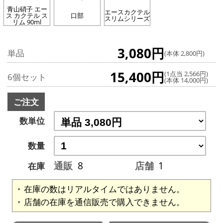
青山硝子 エー
エースカクテル
ス カクテル ス
口部
スリムシリーズ
リム 90ml
3,080円
単品
(本体 2,800円)
15,400円
(1点当 2,566円)
6個セット
(本体 14,000円)
ご注文
数単位
数量
通販
8
店舗
1
在庫
在庫の数はリアルタイムではありません。
店舗の在庫を通信販売で購入できません。