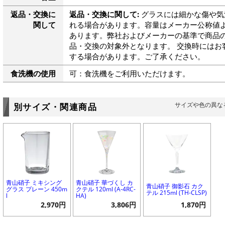
返品・交換に
返品・交換に関して:
グラスには細かな傷や気
関して
れる場合があります。容量はメーカー公称値よ
あります。弊社およびメーカーの基準で商品
品・交換の対象外となります。 交換時にはお
する場合があります。ご了承ください。
食洗機の使用
可：食洗機をご利用いただけます。
サイズや色の異な
別サイズ・関連商品
青山硝子 ミキシング
青山硝子 華づくし カ
青山硝子 御影石 カク
グラス プレーン 450m
クテル 120ml (A-4RC-
テル 215ml (TH-CLSP)
l
HA)
2,970円
3,806円
1,870円