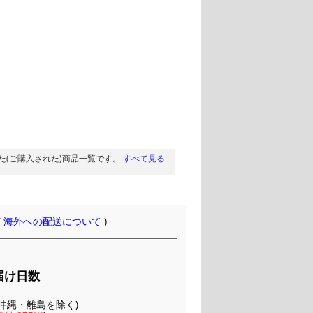
た(ご購入された)商品一覧です。
すべて見る
(
海外への配送について
)
届け日数
(※沖縄・離島を除く)