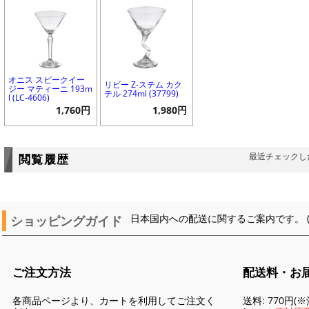
オニス スピークイー
リビー Z-ステム カク
ジー マティーニ 193m
テル 274ml (37799)
l (LC-4606)
1,760円
1,980円
最近チェックし
閲覧履歴
ショッピングガイド
日本国内への配送に関するご案内です。 
ご注文方法
配送料・お
各商品ページより、カートを利用してご注文く
送料: 770円