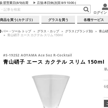
販:翌営業日(8/9)出荷
店舗
:本日休(次回 8/9 10:00-)
ログイン
商品を買う(カテゴリ)
グラスを買う
各種サービス
バー・ツール
トップ
グラス・カップ
グラス (ブランド別)
青山
青山硝子 エース カクテル スリム 150ml
バー・ツール
トップ
グラス・カップ
グラス (用途・形状別)
カク
バー・ツール
トップ
グラス・カップ
グラス (用途・形状別)
カク
青山硝子 エース カクテル スリム 150ml
青山硝子 エース カクテル スリム 150ml
#S-19252 AOYAMA Ace 5oz R-Cocktail
青山硝子 エース カクテル スリム 150ml
単
6