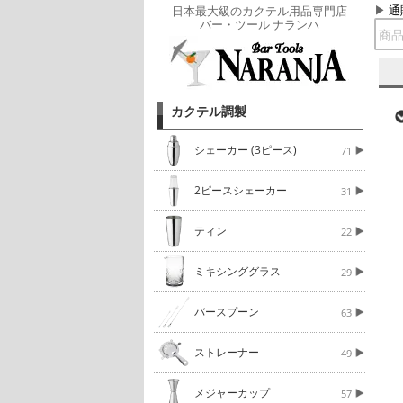
通
日本最大級のカクテル用品専門店
バー・ツール ナランハ
カクテル調製
シェーカー (3ピース)
71
2ピースシェーカー
31
ティン
22
ミキシンググラス
29
バースプーン
63
ストレーナー
49
メジャーカップ
57