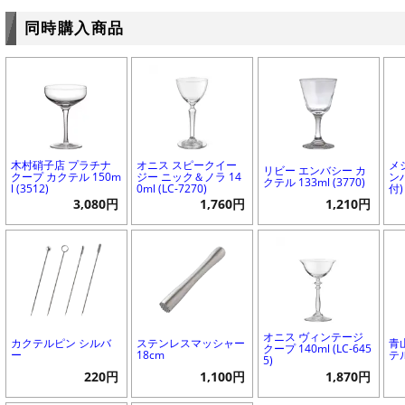
同時購入商品
木村硝子店 プラチナ
オニス スピークイー
メ
リビー エンバシー カ
クープ カクテル 150m
ジー ニック＆ノラ 14
ンハ
クテル 133ml (3770)
l (3512)
0ml (LC-7270)
付)
3,080円
1,760円
1,210円
オニス ヴィンテージ
カクテルピン シルバ
ステンレスマッシャー
青
クープ 140ml (LC-645
ー
18cm
テル
5)
220円
1,100円
1,870円