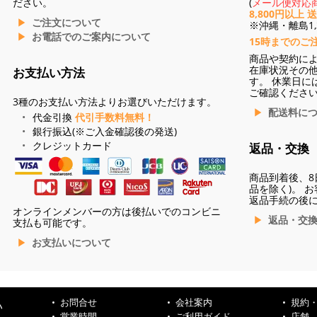
ださい。
(
メール便対応商
8,800円以上 
ご注文について
※沖縄・離島1,3
お電話でのご案内について
15時までのご
商品や契約に
在庫状況その
お支払い方法
す。 休業日に
ご確認くださ
3種のお支払い方法よりお選びいただけます。
配送料に
代金引換
代引手数料無料！
銀行振込(※ご入金確認後の発送)
クレジットカード
返品・交換
商品到着後、8
品を除く)。 
返品手続の後
オンラインメンバーの方は後払いでのコンビニ
返品・交
支払も可能です。
お支払いについて
お問合せ
会社案内
規約
ハ
営業時間
ご利用ガイド
店舗