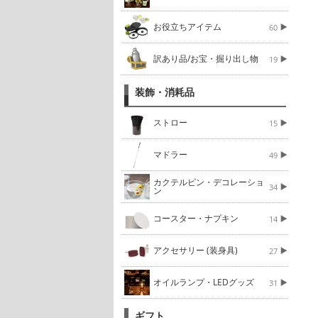
お役立ちアイテム
60
訳あり品/お宝・掘り出し物
19
装飾・消耗品
ストロー
15
マドラー
49
カクテルピン・デコレーショ
34
ン
コースター・ナプキン
14
アクセサリー (装身具)
27
オイルランプ・LEDグッズ
31
ギフト