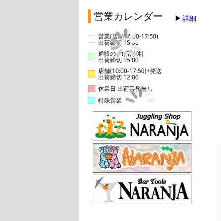
営業カレンダー
詳細
営業(店舗14:00-17:50)
出荷締切 15:00
通販のみ(店舗休)
出荷締切 15:00
店舗(10:00-17:50)+発送
出荷締切 12:00
休業日 出荷業務無し
特殊営業