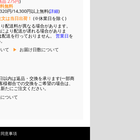
品 275円
)
送料無料
20円/14,300円以上無料(
詳細
)
注文は当日出荷！
(※休業日を除く)
より配送料が異なる場合があります。
他により配送が遅れる場合がありま
は配送を行っておりません。
営業日
を
い。
ついて
お届け日数について
日以内は返品・交換を承ります(一部商
お客様都合での交換をご希望の場合は、
に新たにご注文ください。
換について
・同意事項