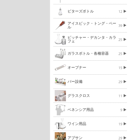
ビターズボトル
12
アイスピック・トング・ペー
39
ル
ピッチャー・デカンタ・カラ
25
フェ
ガラスボトル・各種容器
25
オープナー
15
バー設備
29
グラスクロス
11
ベネンシア用品
9
ワイン用品
19
アブサン
29