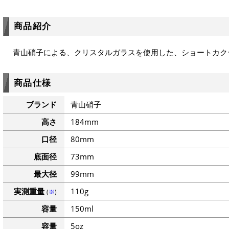
商品紹介
青山硝子による、クリスタルガラスを使用した、ショートカク
商品仕様
ブランド
青山硝子
高さ
184mm
口径
80mm
底面径
73mm
最大径
99mm
実測重量
110g
(
※
)
容量
150ml
容量
5oz