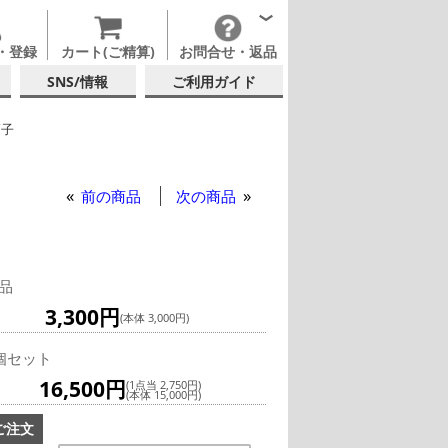
・登録
カート(ご精算)
お問合せ・返品
SNS/情報
ご利用ガイド
硝子
テルグラス (140ml~199ml)
テルグラス (全サイズ)
前の商品
次の商品
品
3,300円
(本体 3,000円)
個セット
16,500円
(1点当 2,750円)
(本体 15,000円)
ご注文