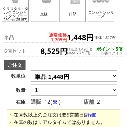
クリスタル・ダ
ルク ロンシャ
ロンシャンシリ
文様
口部
ン タンブラー
ーズ
280ml (G5157)
通常価格
1,448円
単品
(本体 1,317円)
1,705円
8,525円
ポイント 5倍
(1点当 1,420円)
6個セット
(本体 7,750円)
※要ログイン
ご注文
数単位
数量
通販
12(
※
)
店舗
2
在庫
在庫数以上のご注文は要5営業日(
詳細
)
在庫の数はリアルタイムではありません。