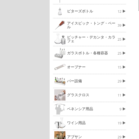
ビターズボトル
12
アイスピック・トング・ペー
39
ル
ピッチャー・デカンタ・カラ
25
フェ
ガラスボトル・各種容器
25
オープナー
15
バー設備
29
グラスクロス
11
ベネンシア用品
9
ワイン用品
19
アブサン
29