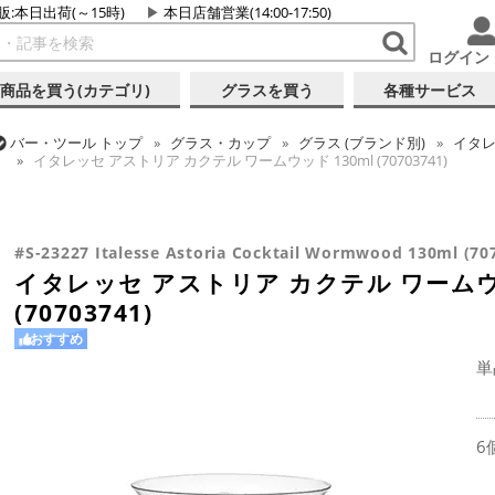
販:本日出荷(～15時)
本日店舗営業(14:00-17:50)
ログイン
商品を買う(カテゴリ)
グラスを買う
各種サービス
バー・ツール
トップ
グラス・カップ
グラス (ブランド別)
イタ
イタレッセ アストリア カクテル ワームウッド 130ml (70703741)
バー・ツール
トップ
グラス・カップ
グラス (用途・形状別)
カク
バー・ツール
トップ
グラス・カップ
グラス (用途・形状別)
カク
イタレッセ アストリア カクテル ワームウッド 130ml (70703741)
イタレッセ アストリア カクテル ワームウッド 130ml (70703741)
#S-23227 Italesse Astoria Cocktail Wormwood 130ml (70
イタレッセ アストリア カクテル ワームウッ
(70703741)
おすすめ
単
6