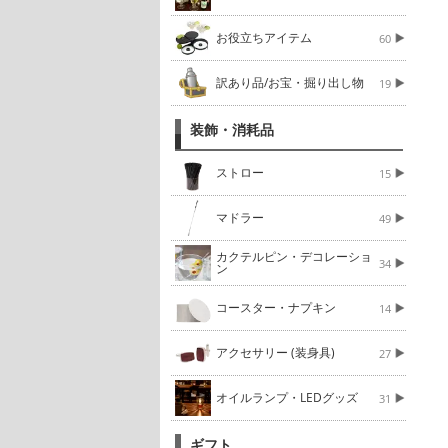
お役立ちアイテム
60
訳あり品/お宝・掘り出し物
19
装飾・消耗品
ストロー
15
マドラー
49
カクテルピン・デコレーショ
34
ン
コースター・ナプキン
14
アクセサリー (装身具)
27
オイルランプ・LEDグッズ
31
ギフト