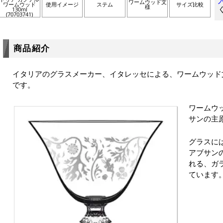
ワームウッド文
ワームウッド
使用イメージ
ステム
サイズ比較
様
130ml
(70703741)
商品紹介
イタリアのグラスメーカー、イタレッセによる、ワームウッド
です。
ワームウ
サンの主
グラスに
アブサン
れる、ガ
ています