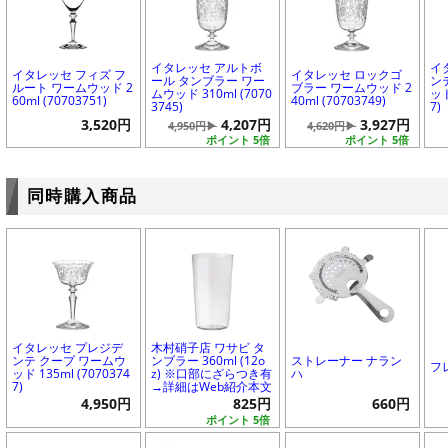
イタレッセ アルトボ
イ
イタレッセ フィズ フ
イタレッセ ロックゴ
ール タンブラー ワー
ン
ルート ワームウッド 2
ブラー ワームウッド 2
ムウッド 310ml (7070
ッド
60ml (70703751)
40ml (70703749)
3745)
7)
3,520円
4,207円
3,927円
4,950円▶
4,620円▶
ポイント 5倍
ポイント 5倍
同時購入商品
イタレッセ プレジデ
木村硝子店 ワサビ タ
ンテ クープ ワームウ
ンブラー 360ml (12o
ストレーナー ナラン
フ
ッド 135ml (7070374
z) ※口部にざらつき有
ハ
7)
→詳細はWeb紹介本文
4,950円
825円
660円
ポイント 5倍