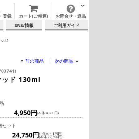
・登録
カート(ご精算)
お問合せ・返品
SNS/情報
ご利用ガイド
レッセ
テルグラス (~139ml)
テルグラス (全サイズ)
前の商品
次の商品
703741)
ド 130ml
品
4,950円
(本体 4,500円)
個セット
24,750円
(1点当 4,125円)
(本体 22,500円)