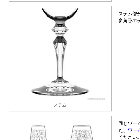
ステム部
多角形の
ステム
同じワー
た、
ワー
ください