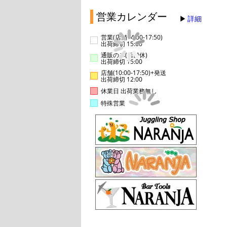
営業カレンダー
詳細
営業(店舗14:00-17:50)
出荷締切 15:00
通販のみ(店舗休)
出荷締切 15:00
店舗(10:00-17:50)+発送
出荷締切 12:00
休業日 出荷業務無し
特殊営業