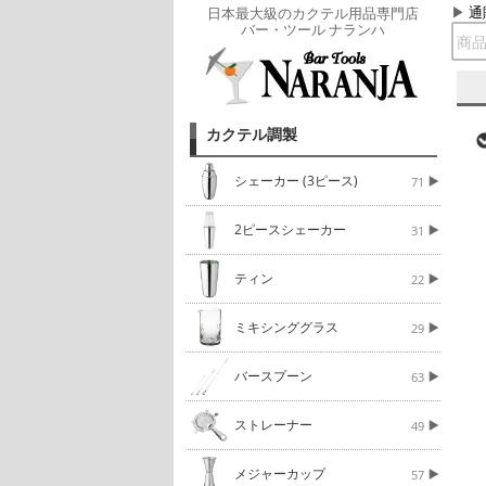
通
日本最大級のカクテル用品専門店
バー・ツール ナランハ
カクテル調製
シェーカー (3ピース)
71
2ピースシェーカー
31
ティン
22
ミキシンググラス
29
バースプーン
63
ストレーナー
49
メジャーカップ
57