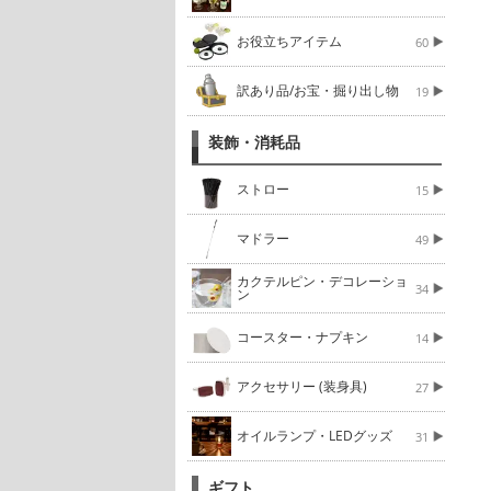
お役立ちアイテム
60
訳あり品/お宝・掘り出し物
19
装飾・消耗品
ストロー
15
マドラー
49
カクテルピン・デコレーショ
34
ン
コースター・ナプキン
14
アクセサリー (装身具)
27
オイルランプ・LEDグッズ
31
ギフト