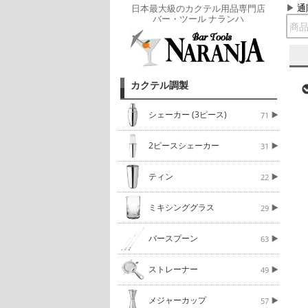
通
日本最大級のカクテル用品専門店
バー・ツール ナランハ
カクテル調製
シェーカー (3ピース)
71
2ピースシェーカー
31
ティン
22
ミキシンググラス
29
バースプーン
63
ストレーナー
49
メジャーカップ
57