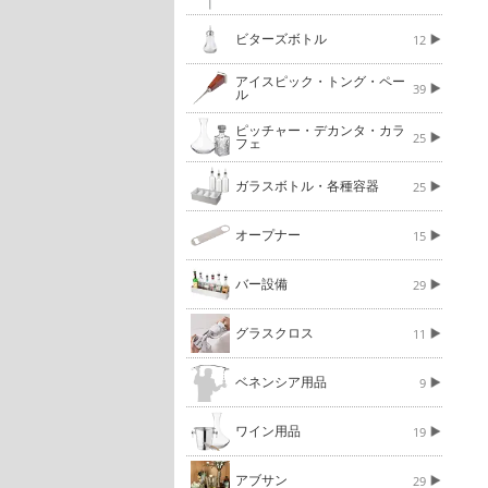
ビターズボトル
12
アイスピック・トング・ペー
39
ル
ピッチャー・デカンタ・カラ
25
フェ
ガラスボトル・各種容器
25
オープナー
15
バー設備
29
グラスクロス
11
ベネンシア用品
9
ワイン用品
19
アブサン
29