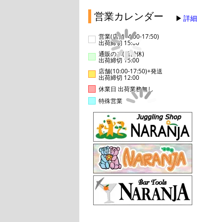
営業カレンダー
詳細
営業(店舗14:00-17:50)
出荷締切 15:00
通販のみ(店舗休)
出荷締切 15:00
店舗(10:00-17:50)+発送
出荷締切 12:00
休業日 出荷業務無し
特殊営業