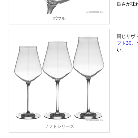
良さが味
ボウル
同じリヴ
フト30
、
い。
ソフトシリーズ