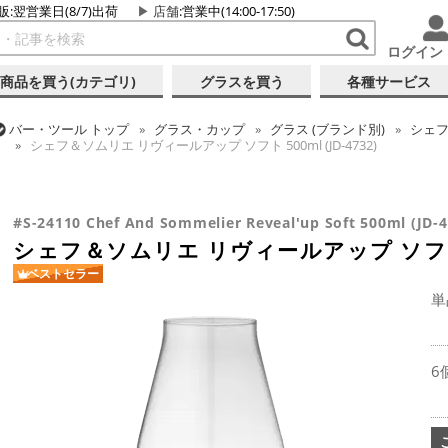
販:翌営業日(8/7)出荷
店舗
:営業中(14:00-17:50)
ログイン
商品を買う(カテゴリ)
グラスを買う
各種サービス
バー・ツール
トップ
グラス・カップ
グラス (ブランド別)
シェ
シェフ＆ソムリエ リヴィールアップ ソフト 500ml (JD-4732)
バー・ツール
トップ
グラス・カップ
グラス (用途・形状別)
ワ
シェフ＆ソムリエ リヴィールアップ ソフト 500ml (JD-4732)
#S-24110 Chef And Sommelier Reveal'up Soft 500ml (JD-4
シェフ＆ソムリエ リヴィールアップ ソフト 50
ベストセラー
単
6