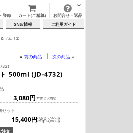
・登録
カート(ご精算)
お問合せ・返品
SNS/情報
ご利用ガイド
フ＆ソムリエ
イングラス
前の商品
次の商品
732)
0ml (JD-4732)
品
3,080円
(本体 2,800円)
個セット
15,400円
(1点当 2,566円)
(本体 14,000円)
ご注文