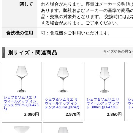
関して
れる場合があります。容量はメーカー公称値よ
あります。弊社およびメーカーの基準で商品
品・交換の対象外となります。 交換時にはお
する場合があります。ご了承ください。
食洗機の使用
可：食洗機をご利用いただけます。
サイズや色の異な
別サイズ・関連商品
シェフ＆ソムリエ リ
シェフ＆ソムリエ リ
シェフ＆ソムリエ リ
シ
ヴィールアップ イン
ヴィールアップ イン
ヴィールアップ ソフ
ヴ
テンス 550ml (JD-473
テンス 450ml (J8742)
ト 300ml (JD-4730)
ト 
5)
3,080円
2,970円
2,860円