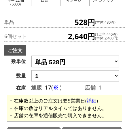
キー 22ml
口部
イメージ
ラインアップ
(5030)
528円
単品
(本体 480円)
2,640円
(1点当 440円)
6個セット
(本体 2,400円)
ご注文
数単位
数量
通販
17(
※
)
店舗
1
在庫
在庫数以上のご注文は要5営業日(
詳細
)
在庫の数はリアルタイムではありません。
店舗の在庫を通信販売で購入できません。