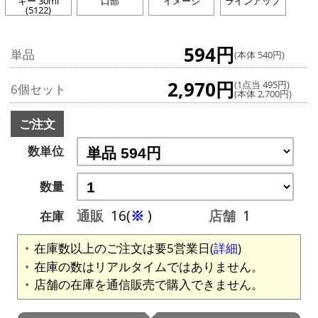
キー 30ml
口部
イメージ
ラインアップ
(5122)
594円
単品
(本体 540円)
2,970円
(1点当 495円)
6個セット
(本体 2,700円)
ご注文
数単位
数量
通販
16(
※
)
店舗
1
在庫
在庫数以上のご注文は要5営業日(
詳細
)
在庫の数はリアルタイムではありません。
店舗の在庫を通信販売で購入できません。