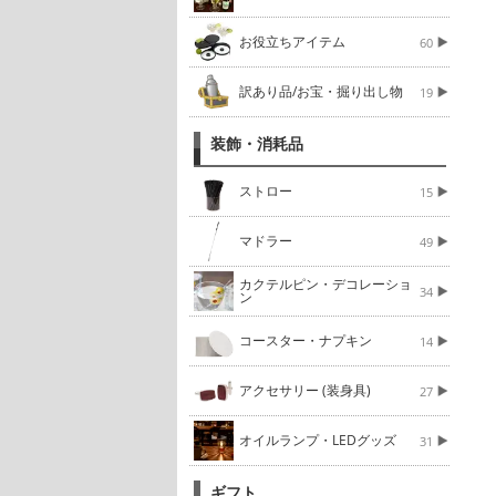
お役立ちアイテム
60
訳あり品/お宝・掘り出し物
19
装飾・消耗品
ストロー
15
マドラー
49
カクテルピン・デコレーショ
34
ン
コースター・ナプキン
14
アクセサリー (装身具)
27
オイルランプ・LEDグッズ
31
ギフト