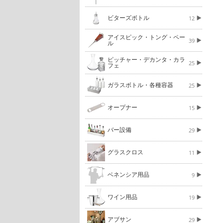
ビターズボトル
12
アイスピック・トング・ペー
39
ル
ピッチャー・デカンタ・カラ
25
フェ
ガラスボトル・各種容器
25
オープナー
15
バー設備
29
グラスクロス
11
ベネンシア用品
9
ワイン用品
19
アブサン
29