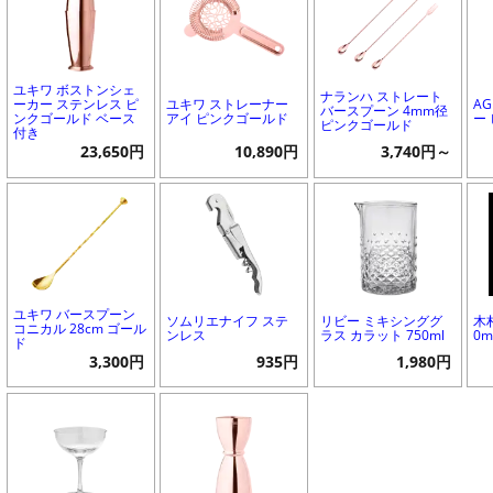
ユキワ ボストンシェ
ナランハ ストレート
ーカー ステンレス ピ
ユキワ ストレーナー
A
バースプーン 4mm径
ンクゴールド ベース
アイ ピンクゴールド
ー
ピンクゴールド
付き
23,650円
10,890円
3,740円～
ユキワ バースプーン
ソムリエナイフ ステ
リビー ミキシンググ
木
コニカル 28cm ゴール
ンレス
ラス カラット 750ml
0m
ド
3,300円
935円
1,980円