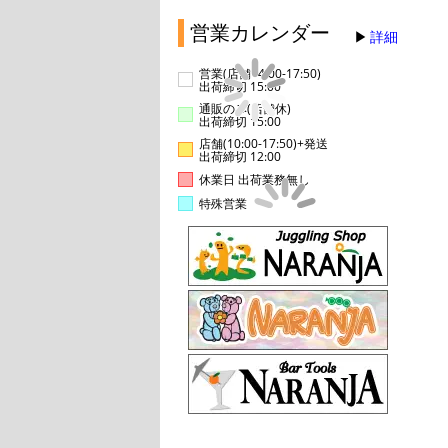
営業カレンダー
詳細
営業(店舗14:00-17:50)
出荷締切 15:00
通販のみ(店舗休)
出荷締切 15:00
店舗(10:00-17:50)+発送
出荷締切 12:00
休業日 出荷業務無し
特殊営業