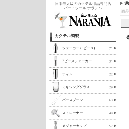
通
日本最大級のカクテル用品専門店
バー・ツール ナランハ
カクテル調製
シェーカー (3ピース)
71
2ピースシェーカー
31
ティン
22
ミキシンググラス
29
バースプーン
63
ストレーナー
49
メジャーカップ
57