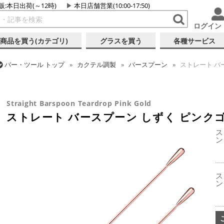
販:本日出荷(～12時)
本日店舗営業(10:00-17:50)
ログイン
商品を買う(カテゴリ)
グラスを買う
各種サービス
バー・ツール
トップ
カクテル調製
バースプーン
ストレート バ
バー・ツール
トップ
カクテル調製
ピンクゴールドシリーズ
スト
Straight Barspoon Teardrop Pink Gold
ストレート バースプーン しずく ピンク
ス
ン
ス
ン