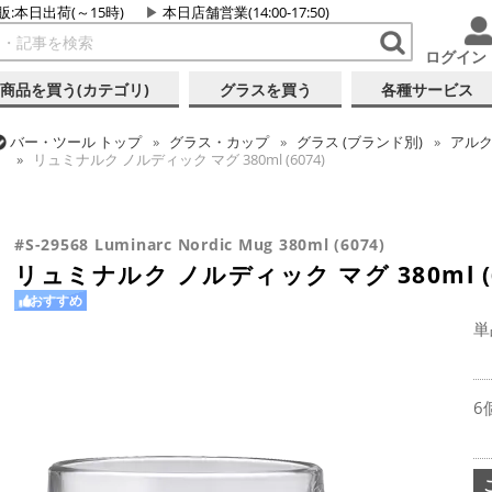
販:本日出荷(～15時)
本日店舗営業(14:00-17:50)
ログイン
商品を買う(カテゴリ)
グラスを買う
各種サービス
バー・ツール
トップ
グラス・カップ
グラス (ブランド別)
アル
リュミナルク ノルディック マグ 380ml (6074)
バー・ツール
トップ
グラス・カップ
グラス (用途・形状別)
ホ
リュミナルク ノルディック マグ 380ml (6074)
#S-29568 Luminarc Nordic Mug 380ml (6074)
リュミナルク ノルディック マグ 380ml (6
おすすめ
単
6