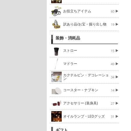
お役立ちアイテム
60
訳あり品/お宝・掘り出し物
19
装飾・消耗品
ストロー
15
マドラー
49
カクテルピン・デコレーショ
34
ン
コースター・ナプキン
14
アクセサリー (装身具)
27
オイルランプ・LEDグッズ
31
ギフト