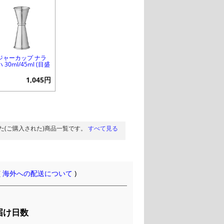
ジャーカップ ナラ
 30ml/45ml (目盛
1,045円
た(ご購入された)商品一覧です。
すべて見る
(
海外への配送について
)
届け日数