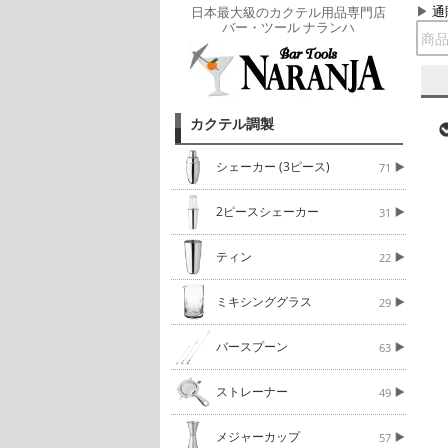
通
日本最大級のカクテル用品専門店
バー・ツール ナランハ
カクテル調製
シェーカー (3ピース)
71
2ピースシェーカー
31
ティン
22
ミキシンググラス
29
バースプーン
63
ストレーナー
49
メジャーカップ
57