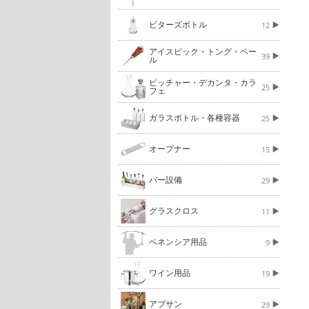
ビターズボトル
12
アイスピック・トング・ペー
39
ル
ピッチャー・デカンタ・カラ
25
フェ
ガラスボトル・各種容器
25
オープナー
15
バー設備
29
グラスクロス
11
ベネンシア用品
9
ワイン用品
19
アブサン
29