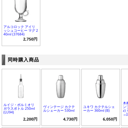
アルコロック アイリ
ッシュコーヒー マグ 2
40ml (37684)
2,750円
同時購入商品
木
ルイジ・ボルミオリ
ヴィンテージ カクテ
ユキワ カクテルシェ
ンブ
ガラスボトル 250ml
ルシェーカー 530ml
ーカー 360ml (B)
z
(LU94)
→
2,200円
4,730円
6,050円