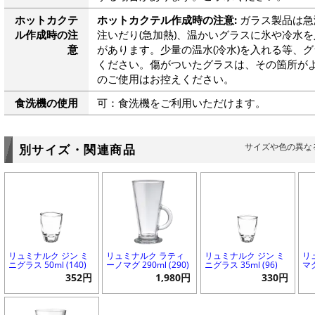
ホットカクテ
ホットカクテル作成時の注意:
ガラス製品は急
ル作成時の注
注いだり(急加熱)、温かいグラスに氷や冷水を
意
があります。少量の温水(冷水)を入れる等、
ください。傷がついたグラスは、その箇所が
のご使用はお控えください。
食洗機の使用
可：食洗機をご利用いただけます。
サイズや色の異な
別サイズ・関連商品
リュミナルク ジン ミ
リュミナルク ラティ
リュミナルク ジン ミ
リ
ニグラス 50ml (140)
ーノマグ 290ml (290)
ニグラス 35ml (96)
マグ
352円
1,980円
330円