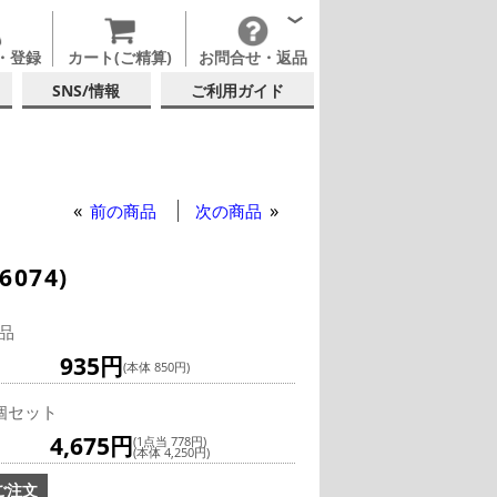
・登録
カート(ご精算)
お問合せ・返品
SNS/情報
ご利用ガイド
ク
ットカクテル
前の商品
次の商品
074)
品
935円
(本体 850円)
個セット
4,675円
(1点当 778円)
(本体 4,250円)
ご注文