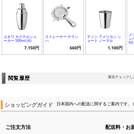
メ
ユキワ カクテルシェ
ストレーナー ナラン
ティン アメリカン シ
ンハ
ーカー 500ml (A)
ハ
ョート ノーマル
付)
7,150円
660円
1,100円
最近チェックし
閲覧履歴
ショッピングガイド
日本国内への配送に関するご案内です。 
ご注文方法
配送料・お