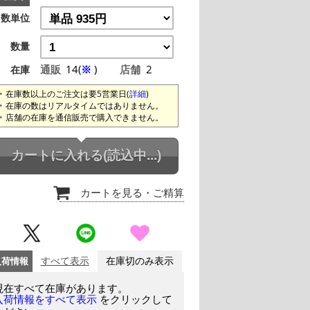
数単位
数量
通販
14(
※
)
店舗
2
在庫
在庫数以上のご注文は要5営業日(
詳細
)
在庫の数はリアルタイムではありません。
店舗の在庫を通信販売で購入できません。
カートに入れる
(読込中...)
カートを見る
・ご精算
入荷情報
すべて表示
在庫切のみ表示
現在すべて在庫があります。
をクリックして
入荷情報をすべて表示