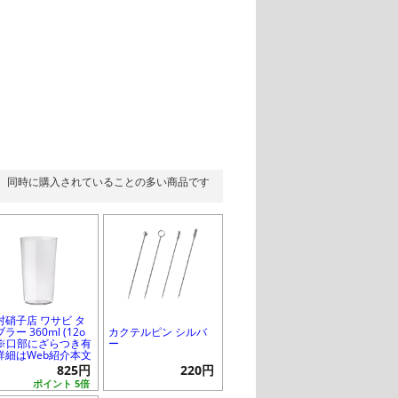
同時に購入されていることの多い商品です
村硝子店 ワサビ タ
ラー 360ml (12o
カクテルピン シルバ
) ※口部にざらつき有
ー
詳細はWeb紹介本文
825円
220円
ポイント 5倍