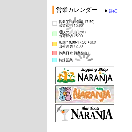
営業カレンダー
詳細
営業(店舗14:00-17:50)
出荷締切 15:00
通販のみ(店舗休)
出荷締切 15:00
店舗(10:00-17:50)+発送
出荷締切 12:00
休業日 出荷業務無し
特殊営業