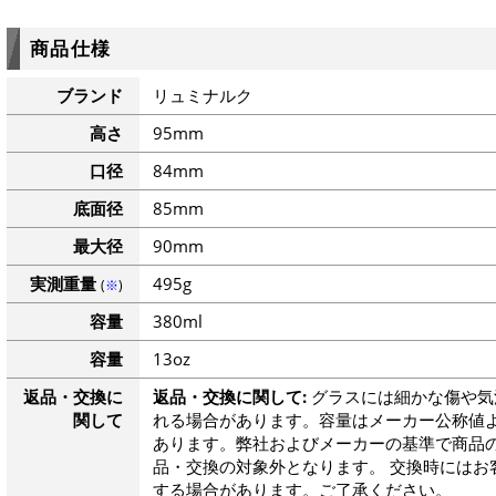
商品仕様
ブランド
リュミナルク
高さ
95mm
口径
84mm
底面径
85mm
最大径
90mm
実測重量
495g
(
※
)
容量
380ml
容量
13oz
返品・交換に
返品・交換に関して:
グラスには細かな傷や気
関して
れる場合があります。容量はメーカー公称値よ
あります。弊社およびメーカーの基準で商品
品・交換の対象外となります。 交換時にはお
する場合があります。ご了承ください。