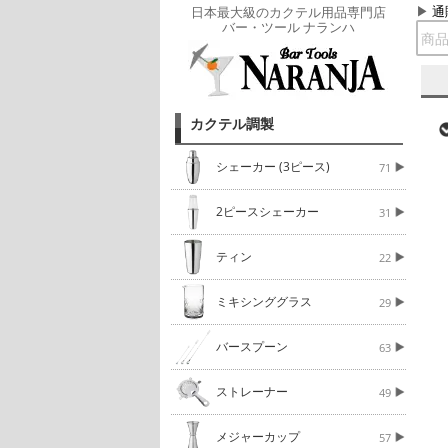
通
日本最大級のカクテル用品専門店
バー・ツール ナランハ
カクテル調製
シェーカー (3ピース)
71
2ピースシェーカー
31
ティン
22
ミキシンググラス
29
バースプーン
63
ストレーナー
49
メジャーカップ
57