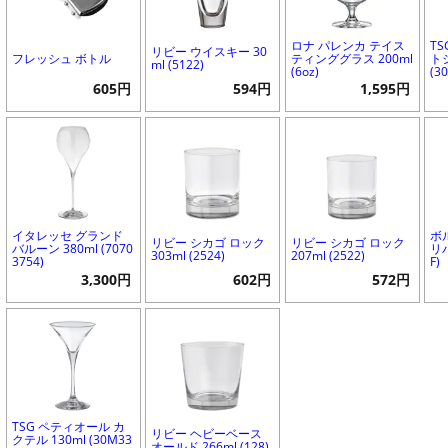
ロナ パレンカ テイス
T
リビー ウイスキー 30
フレッシュ ボトル
ティンググラス 200ml
ト
ml (5122)
(6oz)
(3
605円
594円
1,595円
イタレッセ グランド
ボ
リビー シカゴ ロック
リビー シカゴ ロック
バルーン 380ml (7070
リバ
303ml (2524)
207ml (2522)
3754)
F)
3,300円
602円
572円
TSG ペティオール カ
リビー ヘビーベース
クテル 130ml (30M33
オールド 266ml (128)