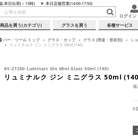
販:本日出荷(～15時)
本日店舗営業(14:00-17:50)
ログイン
商品を買う(カテゴリ)
グラスを買う
各種サービス
バー・ツール
トップ
グラス・カップ
グラス (用途・形状別)
シ
リュミナルク ジン ミニグラス 50ml (140)
バー・ツール
トップ
グラス・カップ
グラス (ブランド別)
アル
#S-27260 Luminarc Gin Mini Glass 50ml (140)
リュミナルク ジン ミニグラス 50ml (140
単
6