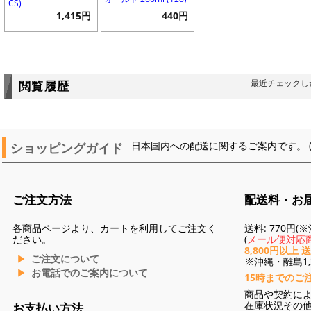
CS)
1,415円
440円
最近チェックし
閲覧履歴
ショッピングガイド
日本国内への配送に関するご案内です。 
ご注文方法
配送料・お
各商品ページより、カートを利用してご注文く
送料: 770円
ださい。
(
メール便対応商
8,800円以上 
ご注文について
※沖縄・離島1,3
お電話でのご案内について
15時までのご
商品や契約に
在庫状況その
お支払い方法