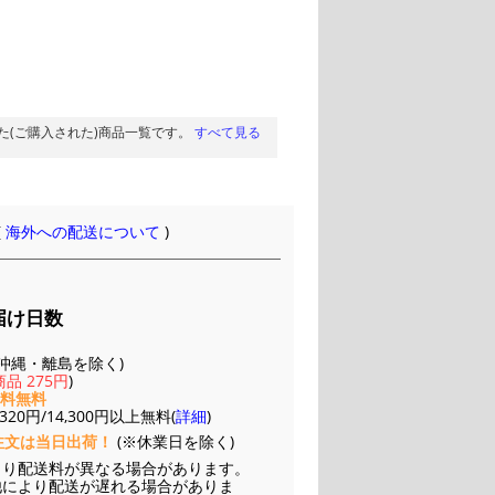
た(ご購入された)商品一覧です。
すべて見る
(
海外への配送について
)
届け日数
(※沖縄・離島を除く)
品 275円
)
送料無料
20円/14,300円以上無料(
詳細
)
注文は当日出荷！
(※休業日を除く)
より配送料が異なる場合があります。
他により配送が遅れる場合がありま