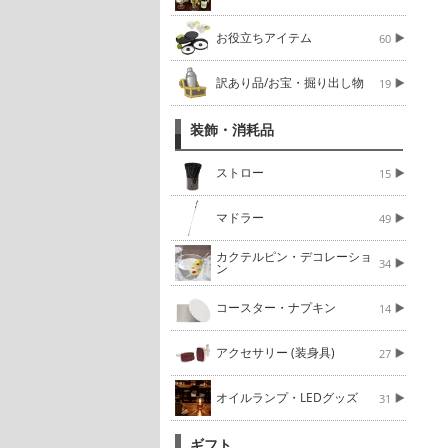
お役立ちアイテム
60
訳あり品/お宝・掘り出し物
19
装飾・消耗品
ストロー
15
マドラー
49
カクテルピン・デコレーショ
34
ン
コースター・ナプキン
14
アクセサリー (装身具)
27
オイルランプ・LEDグッズ
31
ギフト