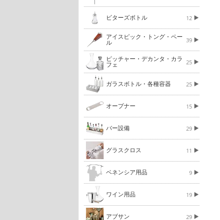
ビターズボトル
12
アイスピック・トング・ペー
39
ル
ピッチャー・デカンタ・カラ
25
フェ
ガラスボトル・各種容器
25
オープナー
15
バー設備
29
グラスクロス
11
ベネンシア用品
9
ワイン用品
19
アブサン
29