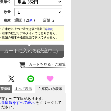
数単位
数量
通販
12(
※
)
店舗
2
在庫
在庫数以上のご注文は要5営業日(
詳細
)
在庫の数はリアルタイムではありません。
店舗の在庫を通信販売で購入できません。
カートに入れる
(読込中...)
カートを見る
・ご精算
入荷情報
すべて表示
在庫切のみ表示
現在すべて在庫があります。
をクリックして
入荷情報をすべて表示
ください。