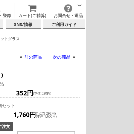
・登録
カート(ご精算)
お問合せ・返品
SNS/情報
ご利用ガイド
ョットグラス
ク
リュミナルク ジン ミニグラス 50ml (140)
前の商品
次の商品
)
品
352円
(本体 320円)
個セット
1,760円
(1点当 292円)
(本体 1,600円)
ご注文