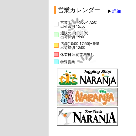
営業カレンダー
詳細
営業(店舗14:00-17:50)
出荷締切 15:00
通販のみ(店舗休)
出荷締切 15:00
店舗(10:00-17:50)+発送
出荷締切 12:00
休業日 出荷業務無し
特殊営業