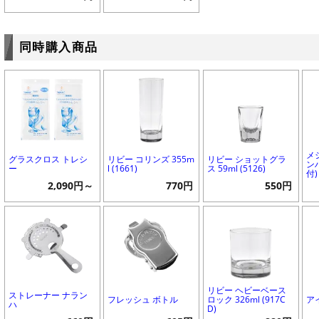
同時購入商品
メ
グラスクロス トレシ
リビー コリンズ 355m
リビー ショットグラ
ンハ
ー
l (1661)
ス 59ml (5126)
付)
2,090円～
770円
550円
リビー ヘビーベース
ストレーナー ナラン
フレッシュ ボトル
ロック 326ml (917C
ア
ハ
D)