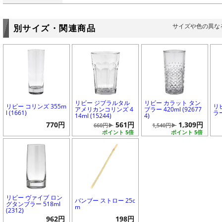
サイズや色の異な
別サイズ・関連商品
リビー ジブラルタル
リビー カラット タン
リビー コリンズ 355m
リ
アメリカンコリンズ 4
ブラー 420ml (92677
l (1661)
ラー
14ml (15244)
4)
770円
561円
1,309円
660円▶
1,540円▶
ポイント 5倍
ポイント 5倍
リビー ヴァイブ ロン
バンブー ストロー 25c
グタンブラー 518ml
m
(2312)
962円
198円