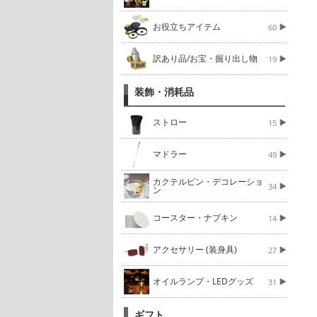
お役立ちアイテム
60
訳あり品/お宝・掘り出し物
19
装飾・消耗品
ストロー
15
マドラー
49
カクテルピン・デコレーショ
34
ン
コースター・ナプキン
14
アクセサリー (装身具)
27
オイルランプ・LEDグッズ
31
ギフト