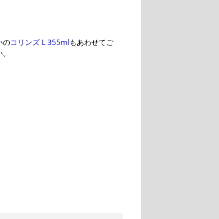
いの
コリンズ L 355ml
もあわせてご
い。