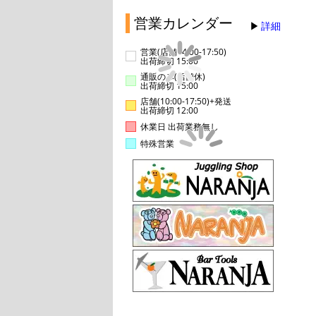
営業カレンダー
詳細
営業(店舗14:00-17:50)
出荷締切 15:00
通販のみ(店舗休)
出荷締切 15:00
店舗(10:00-17:50)+発送
出荷締切 12:00
休業日 出荷業務無し
特殊営業