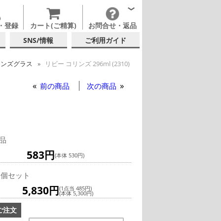
・登録
カート(ご精算)
お問合せ・返品
SNS/情報
ご利用ガイド
リンズグラス
リビー コリンズ 296ml (2310)
ー
リビー コリンズ 296ml (2310)
前の商品
次の商品
品
583円
(本体 530円)
2個セット
5,830円
(1点当 485円)
(本体 5,300円)
ご注文