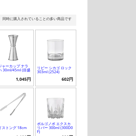
同時に購入されていることの多い商品です
ジャーカップ ナラ
リビー シカゴ ロック
 30ml/45ml (目盛
303ml (2524)
1,045円
602円
ボルゴノボ エクスカ
イストング 18cm
リバー 300ml (300D0
F)