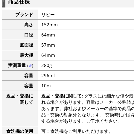
商品仕様
ブランド
リビー
高さ
152mm
口径
64mm
底面径
57mm
最大径
64mm
実測重量
280g
(
※
)
容量
296ml
容量
10oz
返品・交換に
返品・交換に関して:
グラスには細かな傷や気
関して
れる場合があります。容量はメーカー公称値よ
あります。弊社およびメーカーの基準で商品
品・交換の対象外となります。 交換時にはお
する場合があります。ご了承ください。
食洗機の使用
可：食洗機をご利用いただけます。