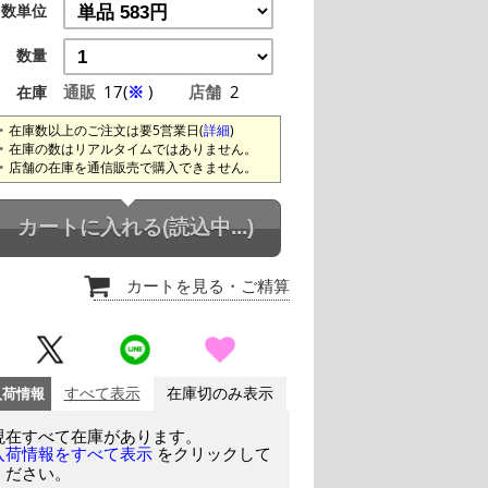
数単位
数量
通販
17(
※
)
店舗
2
在庫
在庫数以上のご注文は要5営業日(
詳細
)
在庫の数はリアルタイムではありません。
店舗の在庫を通信販売で購入できません。
カートに入れる
(読込中...)
カートを見る
・ご精算
入荷情報
すべて表示
在庫切のみ表示
現在すべて在庫があります。
をクリックして
入荷情報をすべて表示
ください。