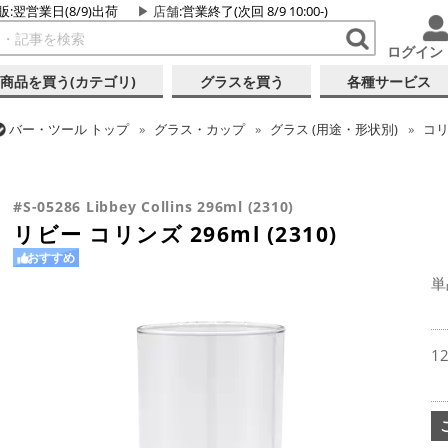
販:翌営業日(8/9)出荷
店舗
:営業終了(次回 8/9 10:00-)
ログイン
商品を買う(カテゴリ)
グラスを買う
各種サービス
バー・ツール
トップ
グラス・カップ
グラス (用途・形状別)
コ
バー・ツール
トップ
グラス・カップ
グラス (ブランド別)
リビ
#S-05286 Libbey Collins 296ml (2310)
リビー コリンズ 296ml (2310)
おすすめ
単
1