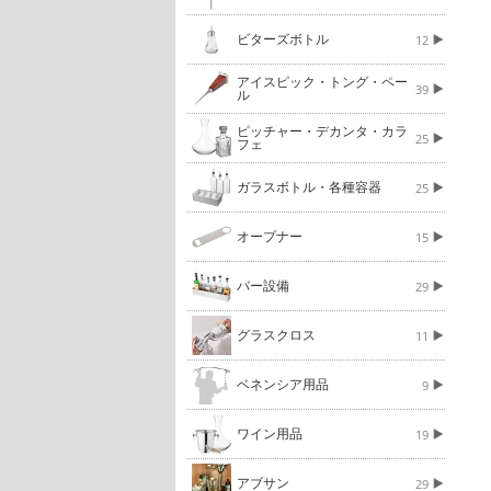
ビターズボトル
12
アイスピック・トング・ペー
39
ル
ピッチャー・デカンタ・カラ
25
フェ
ガラスボトル・各種容器
25
オープナー
15
バー設備
29
グラスクロス
11
ベネンシア用品
9
ワイン用品
19
アブサン
29