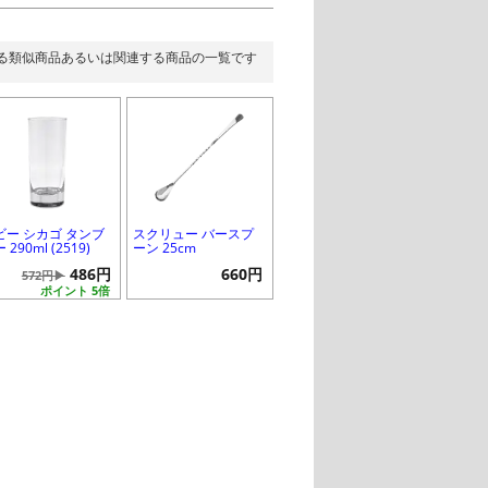
る類似商品あるいは関連する商品の一覧です
ビー シカゴ タンブ
スクリュー バースプ
 290ml (2519)
ーン 25cm
486円
660円
572円▶
ポイント 5倍