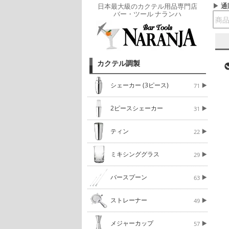
通
日本最大級のカクテル用品専門店
バー・ツール ナランハ
カクテル調製
シェーカー (3ピース)
71
2ピースシェーカー
31
ティン
22
ミキシンググラス
29
バースプーン
63
ストレーナー
49
メジャーカップ
57