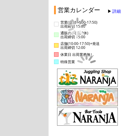
営業カレンダー
詳細
営業(店舗14:00-17:50)
出荷締切 15:00
通販のみ(店舗休)
出荷締切 15:00
店舗(10:00-17:50)+発送
出荷締切 12:00
休業日 出荷業務無し
特殊営業