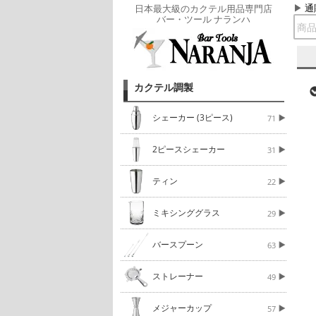
通
日本最大級のカクテル用品専門店
バー・ツール ナランハ
カクテル調製
シェーカー (3ピース)
71
2ピースシェーカー
31
ティン
22
ミキシンググラス
29
バースプーン
63
ストレーナー
49
メジャーカップ
57