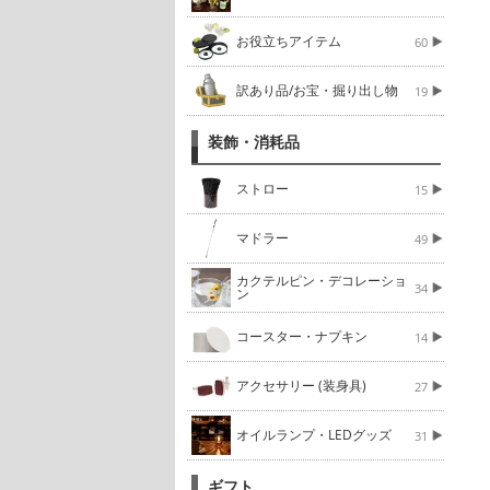
お役立ちアイテム
60
訳あり品/お宝・掘り出し物
19
装飾・消耗品
ストロー
15
マドラー
49
カクテルピン・デコレーショ
34
ン
コースター・ナプキン
14
アクセサリー (装身具)
27
オイルランプ・LEDグッズ
31
ギフト