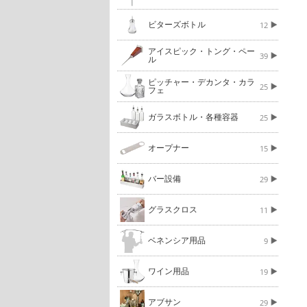
ビターズボトル
12
アイスピック・トング・ペー
39
ル
ピッチャー・デカンタ・カラ
25
フェ
ガラスボトル・各種容器
25
オープナー
15
バー設備
29
グラスクロス
11
ベネンシア用品
9
ワイン用品
19
アブサン
29