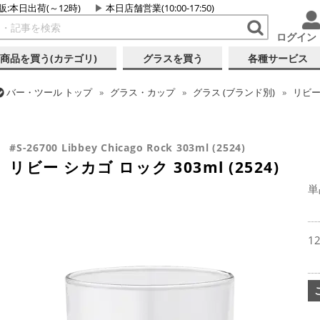
販:本日出荷(～12時)
本日店舗営業(10:00-17:50)
ログイン
商品を買う(カテゴリ)
グラスを買う
各種サービス
バー・ツール
トップ
グラス・カップ
グラス (ブランド別)
リビ
バー・ツール
トップ
グラス・カップ
グラス (用途・形状別)
ロ
リビー シカゴ ロック 303ml (2524)
#S-26700 Libbey Chicago Rock 303ml (2524)
リビー シカゴ ロック 303ml (2524)
単
1