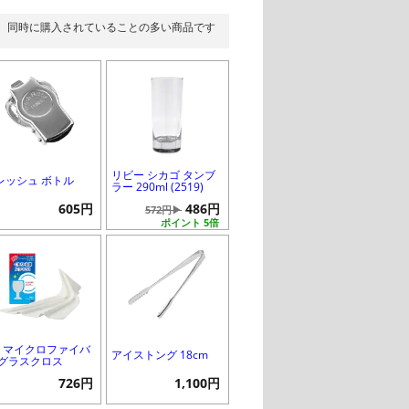
同時に購入されていることの多い商品です
リビー シカゴ タンブ
レッシュ ボトル
ラー 290ml (2519)
605円
486円
572円▶
ポイント 5倍
M マイクロファイバ
アイストング 18cm
 グラスクロス
726円
1,100円