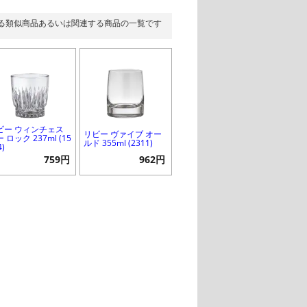
る類似商品あるいは関連する商品の一覧です
ビー ウィンチェス
リビー ヴァイブ オー
 ロック 237ml (15
ルド 355ml (2311)
4)
759円
962円