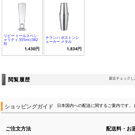
リビー トールスペシ
ナランハ ボストンシ
ャリティ 355ml (382
ェーカー メタル
8)
1,430円
1,834円
最近チェックし
閲覧履歴
ショッピングガイド
日本国内への配送に関するご案内です。 
ご注文方法
配送料・お