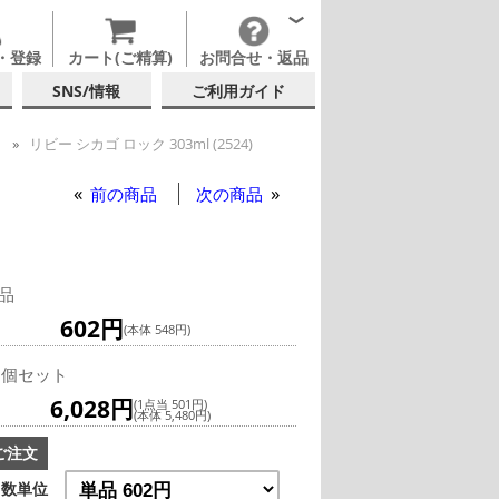
・登録
カート(ご精算)
お問合せ・返品
SNS/情報
ご利用ガイド
ー
リビー シカゴ ロック 303ml (2524)
ックグラス
前の商品
次の商品
品
602円
(本体 548円)
2個セット
6,028円
(1点当 501円)
(本体 5,480円)
ご注文
数単位