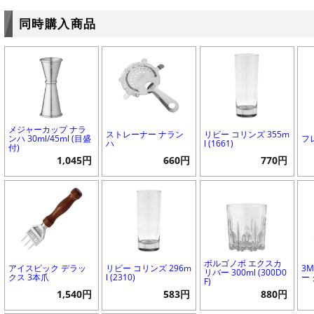
同時購入商品
メジャーカップ ナラ
ストレーナー ナラン
リビー コリンズ 355m
ンハ 30ml/45ml (目盛
フ
ハ
l (1661)
付)
1,045円
660円
770円
ボルゴノボ エクスカ
アイスピック デラッ
リビー コリンズ 296m
3
リバー 300ml (300D0
クス 3本爪
l (2310)
ー
F)
1,540円
583円
880円