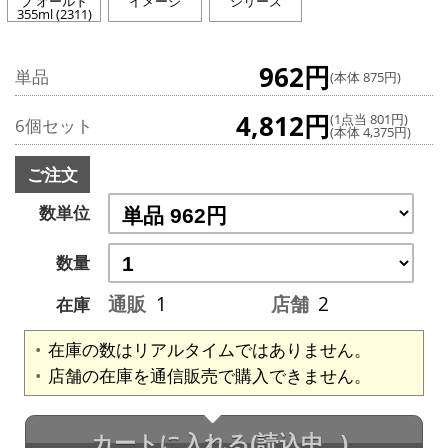
ブ オールド
イメージ
シリーズ
355ml (2311)
962円
単品
(本体 875円)
4,812円
(1点当 801円)
6個セット
(本体 4,375円)
ご注文
数単位
数量
通販
1
店舗
2
在庫
在庫の数はリアルタイムではありません。
店舗の在庫を通信販売で購入できません。
カートに入れる
(読込中...)