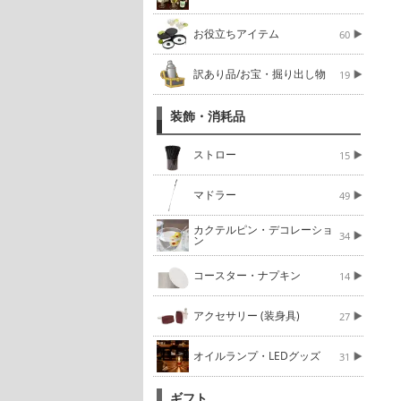
お役立ちアイテム
60
訳あり品/お宝・掘り出し物
19
装飾・消耗品
ストロー
15
マドラー
49
カクテルピン・デコレーショ
34
ン
コースター・ナプキン
14
アクセサリー (装身具)
27
オイルランプ・LEDグッズ
31
ギフト