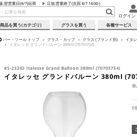
販:翌営業日(8/7)出荷
店舗
:営業終了(次回 8/7 14:00-)
ログイン
商品を買う(カテゴリ)
グラスを買う
各種サービス
バー・ツール
トップ
グラス・カップ
グラス (ブランド別)
イタ
イタレッセ グランドバルーン 380ml (70703754)
バー・ツール
トップ
グラス・カップ
グラス (用途・形状別)
ワ
イタレッセ グランドバルーン 380ml (70703754)
#S-23243 Italesse Grand Balloon 380ml (70703754)
イタレッセ グランドバルーン 380ml (707
単
6