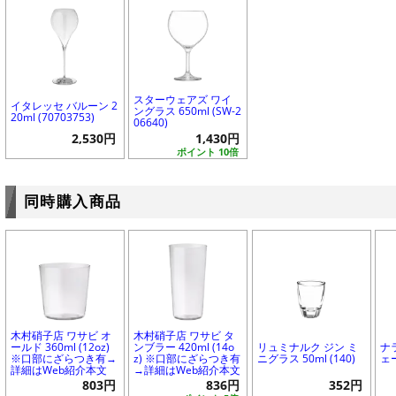
スターウェアズ ワイ
イタレッセ バルーン 2
ングラス 650ml (SW-2
20ml (70703753)
06640)
2,530円
1,430円
ポイント 10倍
同時購入商品
木村硝子店 ワサビ オ
木村硝子店 ワサビ タ
ールド 360ml (12oz)
ンブラー 420ml (14o
リュミナルク ジン ミ
ナ
※口部にざらつき有→
z) ※口部にざらつき有
ニグラス 50ml (140)
ェ
詳細はWeb紹介本文
→詳細はWeb紹介本文
803円
836円
352円