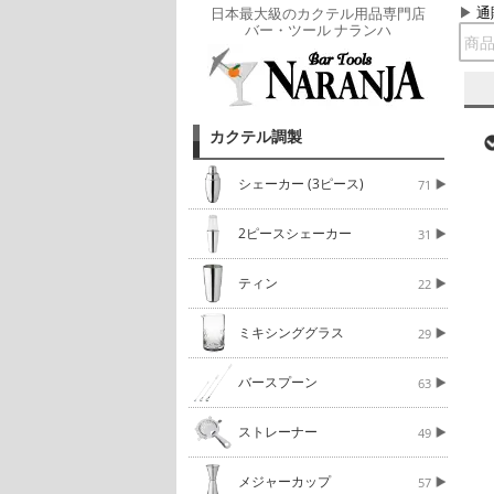
通
日本最大級のカクテル用品専門店
バー・ツール ナランハ
カクテル調製
シェーカー (3ピース)
71
2ピースシェーカー
31
ティン
22
ミキシンググラス
29
バースプーン
63
ストレーナー
49
メジャーカップ
57