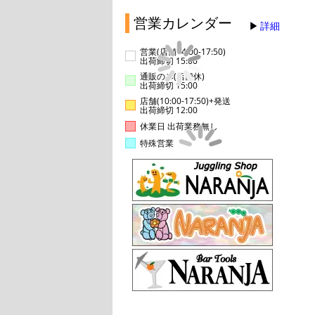
営業カレンダー
詳細
営業(店舗14:00-17:50)
出荷締切 15:00
通販のみ(店舗休)
出荷締切 15:00
店舗(10:00-17:50)+発送
出荷締切 12:00
休業日 出荷業務無し
特殊営業