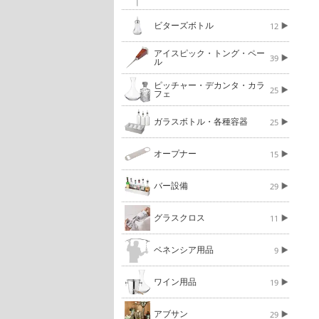
ビターズボトル
12
アイスピック・トング・ペー
39
ル
ピッチャー・デカンタ・カラ
25
フェ
ガラスボトル・各種容器
25
オープナー
15
バー設備
29
グラスクロス
11
ベネンシア用品
9
ワイン用品
19
アブサン
29