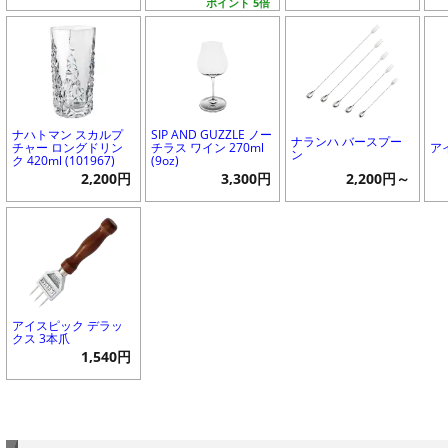
ポイント 5倍
ナハトマン スカルプ
SIP AND GUZZLE ノー
ナランハ バースプー
チャー ロングドリン
チラス ワイン 270ml
ア
ン
ク 420ml (101967)
(9oz)
2,200円
3,300円
2,200円～
アイスピック デラッ
クス 3本爪
1,540円