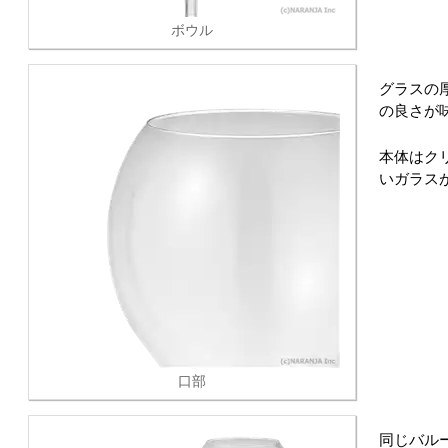
ボウル
グラスの
の良さが
本体はク
いガラス
口部
同じバル