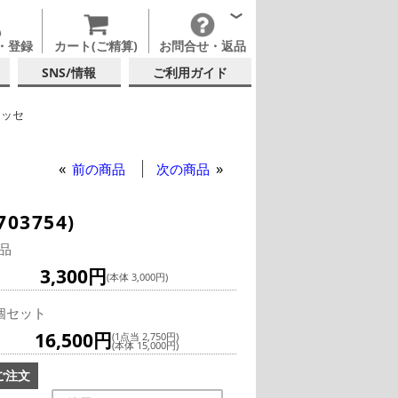
・登録
カート(ご精算)
お問合せ・返品
SNS/情報
ご利用ガイド
レッセ
イングラス
前の商品
次の商品
03754)
品
3,300円
(本体 3,000円)
個セット
16,500円
(1点当 2,750円)
(本体 15,000円)
ご注文