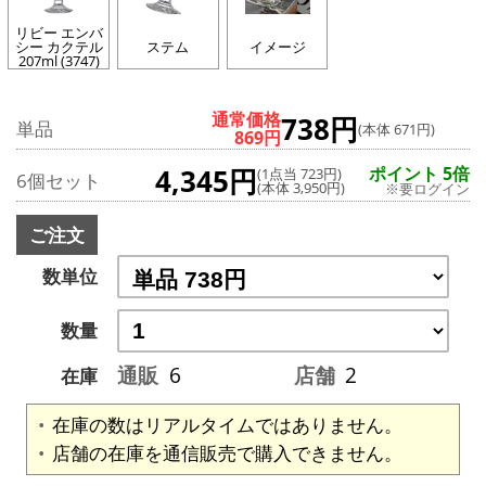
リビー エンバ
シー カクテル
ステム
イメージ
207ml (3747)
通常価格
738円
単品
(本体 671円)
869円
4,345円
ポイント 5倍
(1点当 723円)
6個セット
(本体 3,950円)
※要ログイン
ご注文
数単位
数量
通販
6
店舗
2
在庫
在庫の数はリアルタイムではありません。
店舗の在庫を通信販売で購入できません。