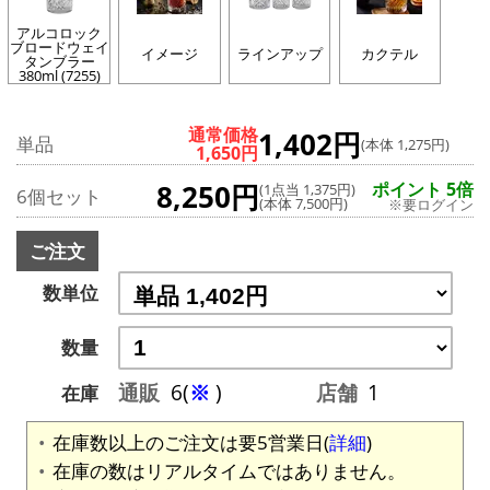
アルコロック
ブロードウェイ
イメージ
ラインアップ
カクテル
タンブラー
380ml (7255)
通常価格
1,402円
単品
(本体 1,275円)
1,650円
8,250円
ポイント 5倍
(1点当 1,375円)
6個セット
(本体 7,500円)
※要ログイン
ご注文
数単位
数量
通販
6(
※
)
店舗
1
在庫
在庫数以上のご注文は要5営業日(
詳細
)
在庫の数はリアルタイムではありません。