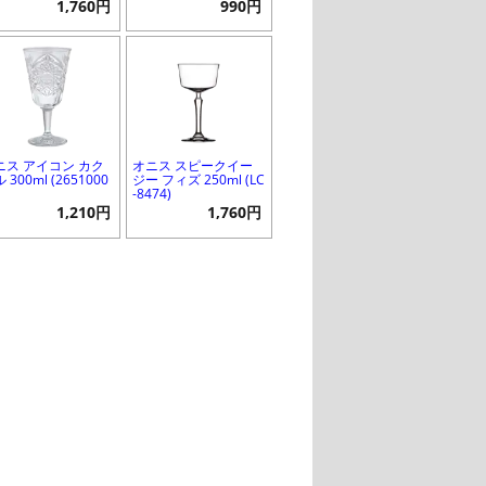
1,760円
990円
ニス アイコン カク
オニス スピークイー
 300ml (2651000
ジー フィズ 250ml (LC
)
-8474)
1,210円
1,760円