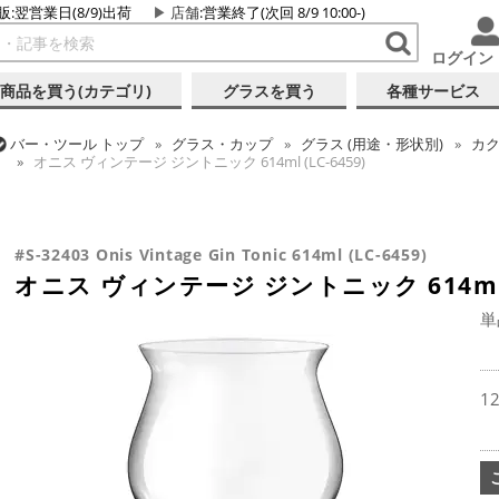
販:翌営業日(8/9)出荷
店舗
:営業終了(次回 8/9 10:00-)
ログイン
商品を買う(カテゴリ)
グラスを買う
各種サービス
バー・ツール
トップ
グラス・カップ
グラス (用途・形状別)
カク
オニス ヴィンテージ ジントニック 614ml (LC-6459)
バー・ツール
トップ
グラス・カップ
グラス (ブランド別)
レアダ
バー・ツール
トップ
グラス・カップ
グラス (用途・形状別)
カク
オニス ヴィンテージ ジントニック 614ml (LC-6459)
オニス ヴィンテージ ジントニック 614ml (LC-6459)
#S-32403 Onis Vintage Gin Tonic 614ml (LC-6459)
オニス ヴィンテージ ジントニック 614ml (
単
1