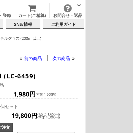
・登録
カート(ご精算)
お問合せ・返品
SNS/情報
ご利用ガイド
テルグラス (200ml以上)
ムクリサルグラス/オニス
テルグラス (全サイズ)
前の商品
次の商品
LC-6459)
品
1,980円
(本体 1,800円)
2個セット
19,800円
(1点当 1,650円)
(本体 18,000円)
ご注文