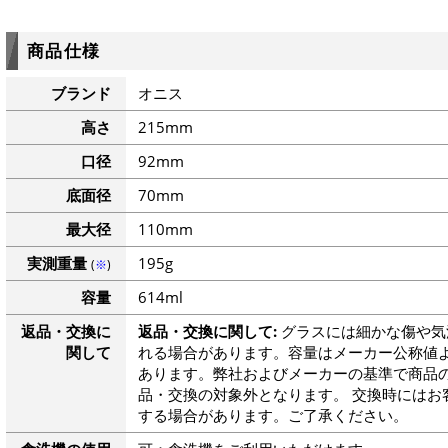
商品仕様
ブランド
オニス
高さ
215mm
口径
92mm
底面径
70mm
最大径
110mm
実測重量
195g
(
※
)
容量
614ml
返品・交換に
返品・交換に関して:
グラスには細かな傷や気
関して
れる場合があります。容量はメーカー公称値よ
あります。弊社およびメーカーの基準で商品
品・交換の対象外となります。 交換時にはお
する場合があります。ご了承ください。