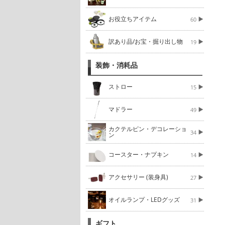
お役立ちアイテム
60
訳あり品/お宝・掘り出し物
19
装飾・消耗品
ストロー
15
マドラー
49
カクテルピン・デコレーショ
34
ン
コースター・ナプキン
14
アクセサリー (装身具)
27
オイルランプ・LEDグッズ
31
ギフト