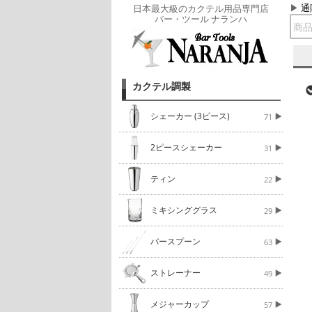
通
日本最大級のカクテル用品専門店
バー・ツール ナランハ
カクテル調製
シェーカー (3ピース)
71
2ピースシェーカー
31
ティン
22
ミキシンググラス
29
バースプーン
63
ストレーナー
49
メジャーカップ
57