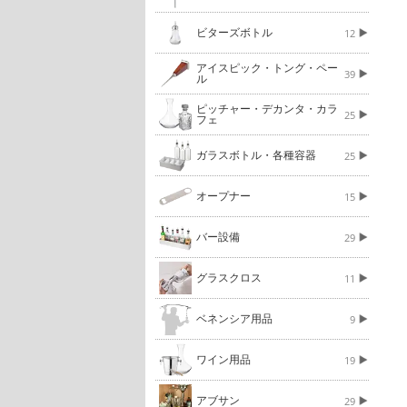
ビターズボトル
12
アイスピック・トング・ペー
39
ル
ピッチャー・デカンタ・カラ
25
フェ
ガラスボトル・各種容器
25
オープナー
15
バー設備
29
グラスクロス
11
ベネンシア用品
9
ワイン用品
19
アブサン
29