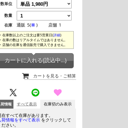
数単位
数量
通販
5(
※
)
店舗
1
在庫
在庫数以上のご注文は要5営業日(
詳細
)
在庫の数はリアルタイムではありません。
店舗の在庫を通信販売で購入できません。
カートに入れる
(読込中...)
カートを見る
・ご精算
入荷情報
すべて表示
在庫切のみ表示
現在すべて在庫があります。
をクリックして
入荷情報をすべて表示
ください。