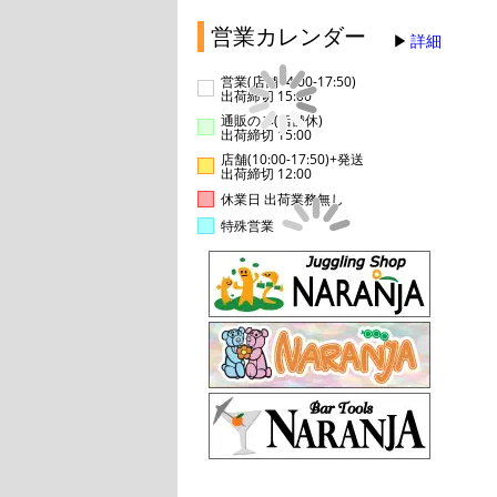
営業カレンダー
詳細
営業(店舗14:00-17:50)
出荷締切 15:00
通販のみ(店舗休)
出荷締切 15:00
店舗(10:00-17:50)+発送
出荷締切 12:00
休業日 出荷業務無し
特殊営業