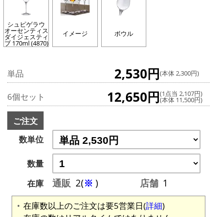
シュピゲラウ
オーセンティス
イメージ
ボウル
ダイジェスティ
ブ 170ml (4870)
2,530円
単品
(本体 2,300円)
12,650円
(1点当 2,107円)
6個セット
(本体 11,500円)
ご注文
数単位
数量
通販
2(
※
)
店舗
1
在庫
在庫数以上のご注文は要5営業日(
詳細
)