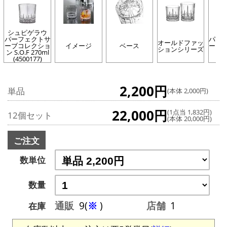
シュピゲラウ
パーフェクトサ
パー
オールドファッ
ーブコレクショ
イメージ
ベース
ーブ
ションシリーズ
ン S.O.F 270ml
(4500177)
2,200円
単品
(本体 2,000円)
22,000円
(1点当 1,832円)
12個セット
(本体 20,000円)
ご注文
数単位
数量
通販
9(
※
)
店舗
1
在庫