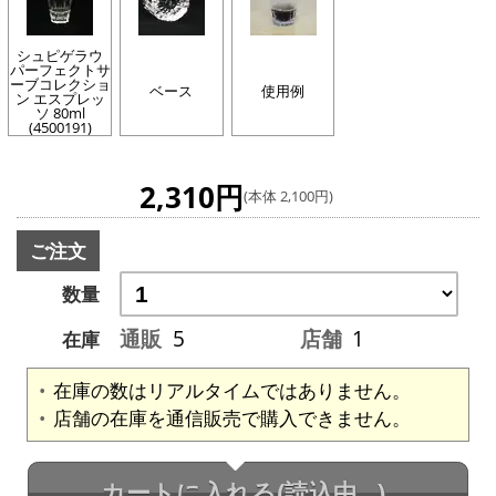
シュピゲラウ
パーフェクトサ
ーブコレクショ
ベース
使用例
ン エスプレッ
ソ 80ml
(4500191)
2,310円
(本体 2,100円)
ご注文
数量
通販
5
店舗
1
在庫
在庫の数はリアルタイムではありません。
店舗の在庫を通信販売で購入できません。
カートに入れる
(読込中...)