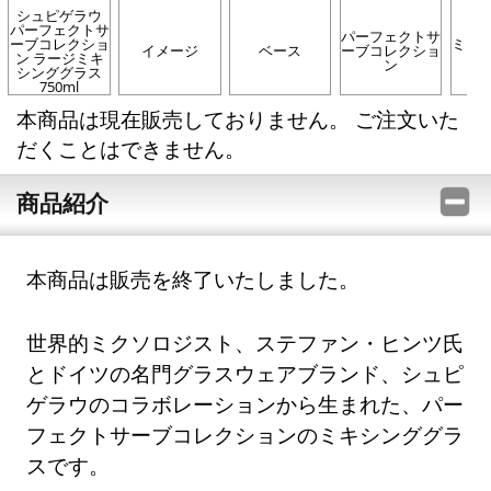
シュピゲラウ
パーフェクトサ
パーフェクトサ
ーブコレクショ
ミキ
イメージ
ベース
ーブコレクショ
ン ラージミキ
ス
ン
シンググラス
750ml
本商品は現在販売しておりません。 ご注文いた
だくことはできません。
商品紹介
本商品は販売を終了いたしました。
世界的ミクソロジスト、ステファン・ヒンツ氏
とドイツの名門グラスウェアブランド、シュピ
ゲラウのコラボレーションから生まれた、パー
フェクトサーブコレクションのミキシンググラ
スです。