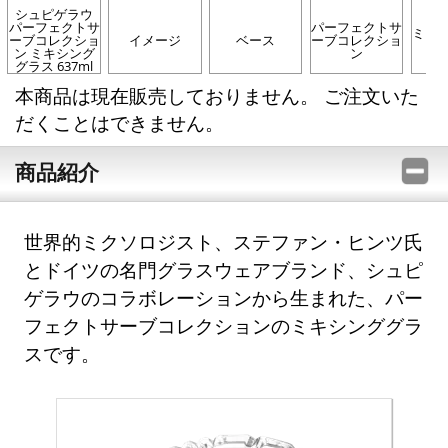
シュピゲラウ
パーフェクトサ
パーフェクトサ
ミキ
ーブコレクショ
イメージ
ベース
ーブコレクショ
ス
ン ミキシング
ン
グラス 637ml
本商品は現在販売しておりません。 ご注文いた
だくことはできません。
商品紹介
世界的ミクソロジスト、ステファン・ヒンツ氏
とドイツの名門グラスウェアブランド、シュピ
ゲラウのコラボレーションから生まれた、パー
フェクトサーブコレクションのミキシンググラ
スです。